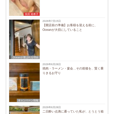
長田 裕希子
2026年7月15日
【開店前の準備】お客様を迎える前に、
Oceanが大切にしていること
Oceanが選ばれる理由
2026年6月28日
焼肉・ラーメン・宴会…その前後を、賢く乗
りきるお守り
キャンペーン情報
2026年6月28日
二日酔い点滴に通っていた私が、とうとう箱