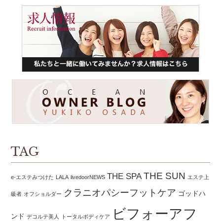
TAG
THE SUN
THE SPA
e-エステみつけた
LALA
livedoorNEWS
エステ上
クラニオパシーフットケア
ゴッドハ
級者
オフショルダー
ビフォーアフ
ンド
デコルテ美人
トータルボディケア