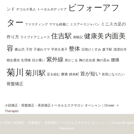
ビフォーアフ
ンド
デコルテ美人
トータルボディケア
ター
ミニスカ足の
ファスティング
ママも綺麗に
ミスアースジャパン
住吉駅
内面美
健康美
作り方
ライブドアニュース
体験記
容
整体
勝山式
子宮
子連れママ
平井久美子
日焼けくすみ
森下駅
清澄白河
紫外線
腰痛
独女通信
生理痛
目が重い
肩がこる
胸の左右差
胸の歪み
菊川
菊川駅
首が短い
足を組む
酵素
錦糸町
首長になりたい
骨盤矯正
小顔矯正・骨盤矯正・美容矯正トータルエステサロン オーシャン｜Ocean
»
Therapist
© 2026 小顔矯正・骨盤矯正・美容矯正トータルエステサロン オーシャン｜Ocean All rights
Reserved.