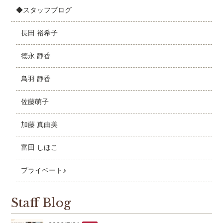
◆スタッフブログ
長田 裕希子
徳永 静香
鳥羽 静香
佐藤萌子
加藤 真由美
富田 しほこ
プライベート♪
Staff Blog