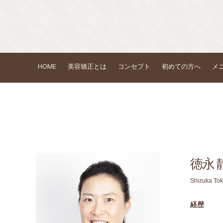
HOME
美容矯正とは
コンセプト
初めての方へ
メ
徳永 
Shizuka To
経歴