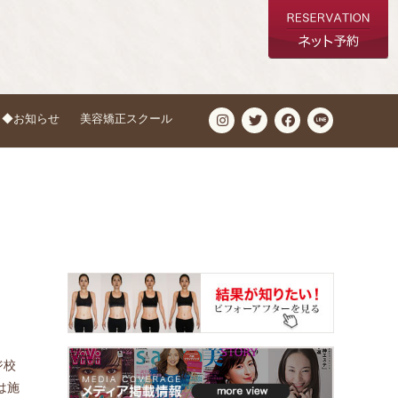
◆お知らせ
美容矯正スクール
ジ校
は施