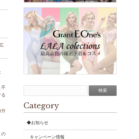
広
た
と不
する
Category
自分
◆お知らせ
との
キャンペーン情報