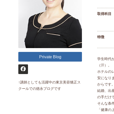
取得科目
特徴
Private Blog
学生時代
（汗）。
ホテルの
安になり
↑講師としても活躍中の東京美容矯正ス
からです
クールでの徳永ブログです
結婚、出
の手だけ
そんな条
「健康の