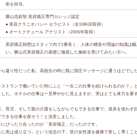
術を担当。
勝山浩尉智 美容矯正専門カレッジ認定
● 美容クラニオパシー セラピスト（全10科目取得）
● オートクチュール アナリスト（2005年取得）
美容矯正師歴はスタッフ内で1番長く、人体の構造や理論の知識は幅
い。勝山式美容矯正の基礎に徹底した施術を受けてみたい方へ。
から凝り性だった私。高校生の時に既に指圧マッサージに通うほどでし
レストランで働いていた時にふと「一生この仕事を続けられるのか？」
ました。ホテルの仕事は一見華やかに見えますが、実はとても体力を要
。
産、育児、そして親の介護をしながらでもできる仕事で、道具を使わず
でできる仕事を探そう！と決意しました。
件にぴったり合ったのが「美容矯正」だったのです。
上に美は成り立つ」という信念の下、世の女性達を健康で美しく導くこ