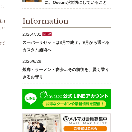
に、Oceanが大切にしていること
出し
Information
癒力
こと
2026/7/31
NEW
スーパーリセットは8月で終了。9月から選べる
ので
カスタム施術へ
2026/6/28
焼肉・ラーメン・宴会…その前後を、賢く乗り
きるお守り