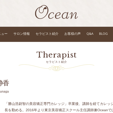
ニュー
サロン情報
セラピスト紹介
お客様の声
Q&A
BLOG
Therapist
セラピスト紹介
静香
kunaga
「勝山浩尉智の美容矯正専門カレッジ」卒業後、講師を経てカレッ
長を勤める。2016年より東京美容矯正スクール主任講師兼Oceanで