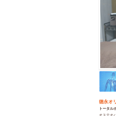
徳永オ
トータル
オステオ