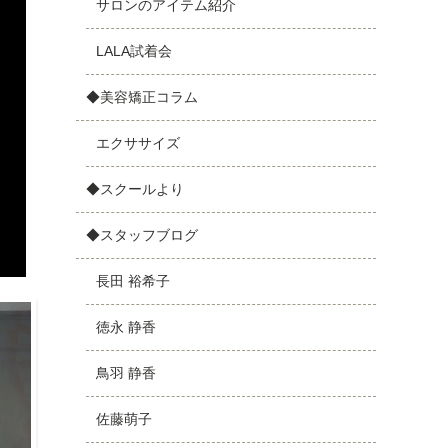
サロンのアイテム紹介
LALA試着会
◆美容矯正コラム
エクササイズ
◆スクールより
◆スタッフブログ
長田 裕希子
徳永 静香
鳥羽 静香
佐藤萌子