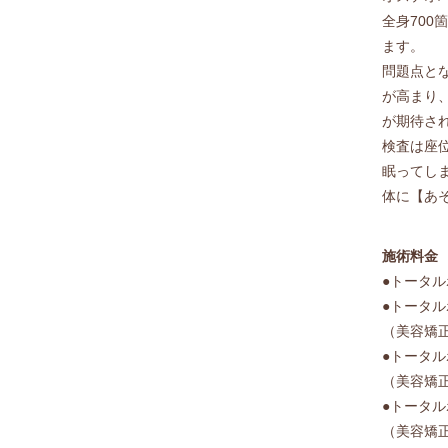
全身70
ます。
問題点と
が高まり
が期待さ
検査は座
眠ってし
体に【あ
施術料金
●トータル
●トータル
（美容矯正
●トータル
（美容矯正
●トータル
（美容矯正