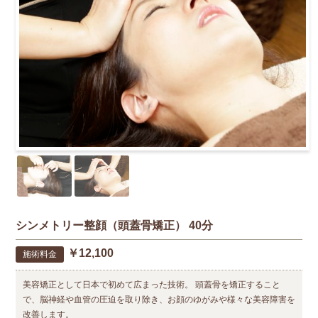
シンメトリー整顔（頭蓋骨矯正） 40分
￥12,100
施術料金
美容矯正として日本で初めて広まった技術。 頭蓋骨を矯正すること
で、脳神経や血管の圧迫を取り除き、お顔のゆがみや様々な美容障害を
改善します。