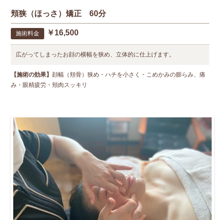
頬狭（ほっさ）矯正 60分
￥16,500
施術料金
広がってしまったお顔の横幅を狭め、立体的に仕上げます。
【施術の効果】
顔幅（頬骨）狭め・ハチを小さく・こめかみの膨らみ、痛
み・眼精疲労・頬肉スッキリ