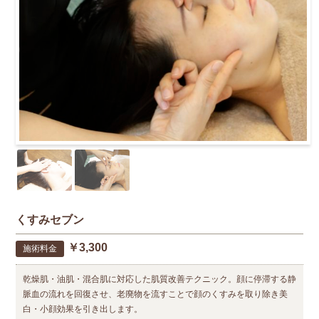
くすみセブン
￥3,300
施術料金
乾燥肌・油肌・混合肌に対応した肌質改善テクニック。顔に停滞する静
脈血の流れを回復させ、老廃物を流すことで顔のくすみを取り除き美
白・小顔効果を引き出します。