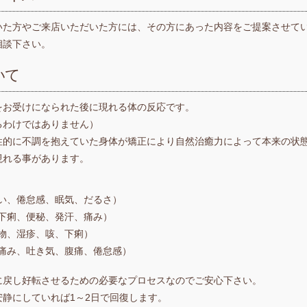
いた方やご来店いただいた方には、その方にあった内容をご提案させて
相談下さい。
いて
をお受けになられた後に現れる体の反応です。
るわけではありません）
性的に不調を抱えていた身体が矯正により自然治癒力によって本来の状
現れる事があります。
い、倦怠感、眠気、だるさ）
下痢、便秘、発汗、痛み）
物、湿疹、咳、下痢）
痛み、吐き気、腹痛、倦怠感）
に戻し好転させるための必要なプロセスなのでご安心下さい。
静にしていれば1～2日で回復します。