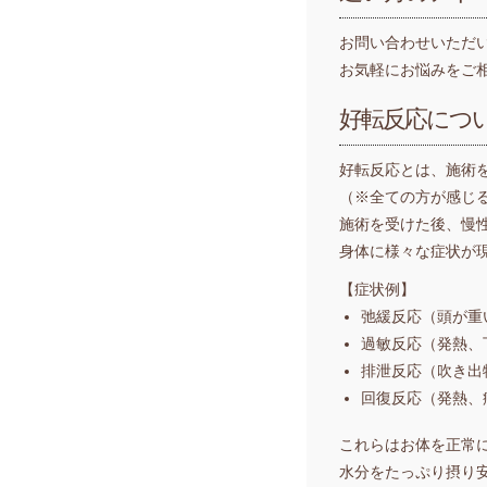
お問い合わせいただ
お気軽にお悩みをご
好転反応につ
好転反応とは、施術
（※全ての方が感じ
施術を受けた後、慢
身体に様々な症状が
【症状例】
弛緩反応（頭が重
過敏反応（発熱、
排泄反応（吹き出
回復反応（発熱、
これらはお体を正常
水分をたっぷり摂り安