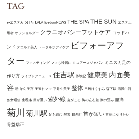
TAG
THE SUN
THE SPA
e-エステみつけた
LALA
livedoorNEWS
エステ上
クラニオパシーフットケア
ゴッドハ
級者
オフショルダー
ビフォーアフ
ンド
デコルテ美人
トータルボディケア
ター
ミニスカ足の
ファスティング
ママも綺麗に
ミスアースジャパン
住吉駅
内面美
健康美
作り方
ライブドアニュース
体験記
容
整体
勝山式
子宮
子連れママ
平井久美子
日焼けくすみ
森下駅
清澄白河
紫外線
腰痛
独女通信
生理痛
目が重い
肩がこる
胸の左右差
胸の歪み
菊川
菊川駅
首が短い
足を組む
酵素
錦糸町
首長になりたい
骨盤矯正