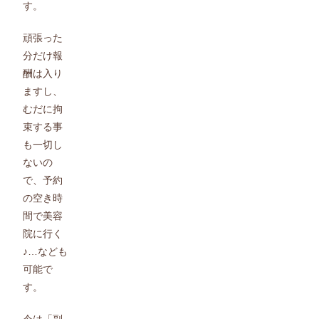
す。
頑張った
分だけ報
酬は入り
ますし、
むだに拘
束する事
も一切し
ないの
で、予約
の空き時
間で美容
院に行く
♪…なども
可能で
す。
今は「副