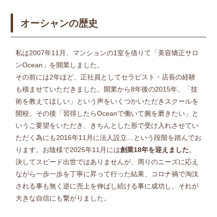
オーシャンの歴史
私は2007年11月、マンションの1室を借りて「美容矯正サロ
ンOcean」を開業しました。
その前には2年ほど、正社員としてセラピスト・店長の経験
も積ませていただきました。開業から8年後の2015年、「技
術を教えてほしい」という声をいくつかいただきスクールを
開校。その後「習得したらOceanで働いて腕を磨きたい」と
いうご要望をいただき、きちんとした形で受け入れさせてい
ただく為にも2016年11月に法人設立…という段階を踏んでお
ります。お陰様で2025年11月には
創業18年を迎えました
。
決してスピード出世ではありませんが、周りのニーズに応え
ながら一歩一歩を丁寧に昇って行った結果、コロナ禍で淘汰
される事も無く逆に売上を伸ばし続ける事に成功し、それが
大きな自信にも繋がりました。