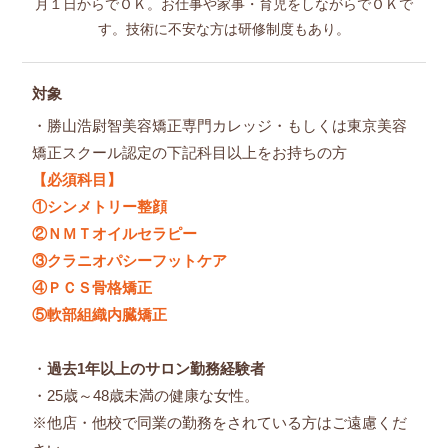
月１日からでＯＫ。お仕事や家事・育児をしながらでＯＫで
す。技術に不安な方は研修制度もあり。
対象
・勝山浩尉智美容矯正専門カレッジ・もしくは東京美容
矯正スクール認定の下記科目以上をお持ちの方
【必須科目】
①シンメトリー整顔
②ＮＭＴオイルセラピー
③クラニオパシーフットケア
④ＰＣＳ骨格矯正
⑤軟部組織内臓矯正
・
過去1年以上のサロン勤務経験者
・25歳～48歳未満の健康な女性。
※他店・他校で同業の勤務をされている方はご遠慮くだ