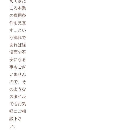
えてきた
ころ本業
の雇用条
件を見直
す…とい
う流れで
あれば経
済面で不
安になる
事もござ
いません
ので、そ
のような
スタイル
でもお気
軽にご相
談下さ
い。