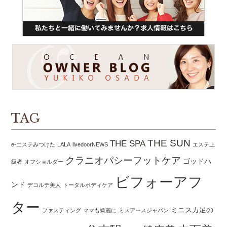
TAG
THE SUN
THE SPA
e-エステみつけた
LALA
livedoorNEWS
エステ上
クラニオパシーフットケア
ゴッドハ
級者
オフショルダー
ビフォーアフ
ンド
デコルテ美人
トータルボディケア
ター
ミニスカ足の
ファスティング
ママも綺麗に
ミスアースジャパン