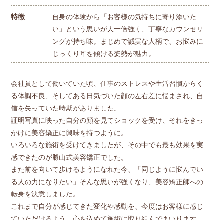
特徴
自身の体験から「お客様の気持ちに寄り添いた
い」という思いが人一倍強く、丁寧なカウンセリ
ングが持ち味。まじめで誠実な人柄で、お悩みに
じっくり耳を傾ける姿勢が魅力。
会社員として働いていた頃、仕事のストレスや生活習慣からく
る体調不良、そしてある日気づいた顔の左右差に悩まされ、自
信を失っていた時期がありました。
証明写真に映った自分の顔を見てショックを受け、それをきっ
かけに美容矯正に興味を持つように。
いろいろな施術を受けてきましたが、その中でも最も効果を実
感できたのが勝山式美容矯正でした。
また前を向いて歩けるようになれた今、「同じように悩んでい
る人の力になりたい」そんな思いが強くなり、美容矯正師への
転身を決意しました。
これまで自分が感じてきた変化や感動を、今度はお客様に感じ
ていただけるよう、心を込めて施術に取り組んでまいります。