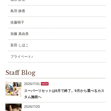
鳥羽 静香
佐藤萌子
加藤 真由美
富田 しほこ
プライベート♪
Staff Blog
2026/7/31
NEW
スーパーリセットは8月で終了。9月から選べるカス
タム施術へ
2026/7/20