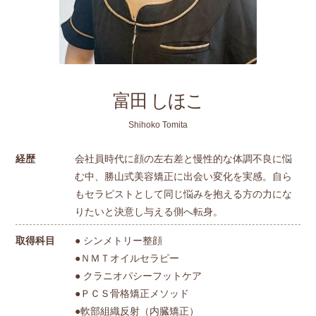
富田 しほこ
Shihoko Tomita
経歴
会社員時代に顔の左右差と慢性的な体調不良に悩
む中、勝山式美容矯正に出会い変化を実感。自ら
もセラピストとして同じ悩みを抱える方の力にな
りたいと決意し与える側へ転身。
取得科目
● シンメトリー整顔
●ＮＭＴオイルセラピー
● クラニオパシーフットケア
●ＰＣＳ骨格矯正メソッド
●軟部組織反射（内臓矯正）