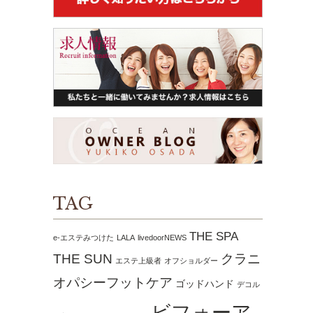
TAG
THE SPA
e-エステみつけた
LALA
livedoorNEWS
THE SUN
クラニ
エステ上級者
オフショルダー
オパシーフットケア
ゴッドハンド
デコル
ビフォーア