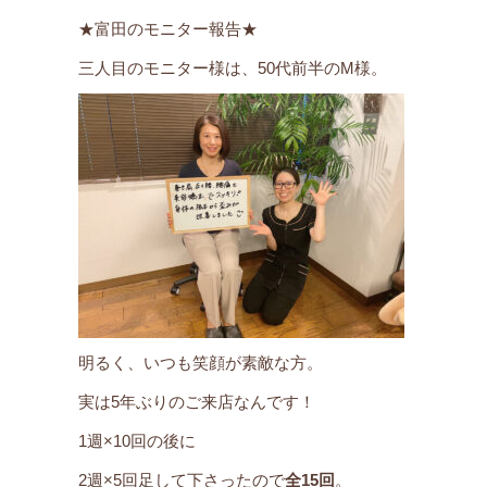
★富田のモニター報告★
三人目のモニター様は、50代前半のM様。
明るく、いつも笑顔が素敵な方。
実は5年ぶりのご来店なんです！
1週×10回の後に
2週×5回足して下さったので
全15回
。