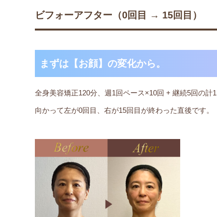
ビフォーアフター（0回目 → 15回目）
まずは【お顔】の変化から。
全身美容矯正120分、週1回ペース×10回 + 継続5回の計
向かって左が0回目、右が15回目が終わった直後です。