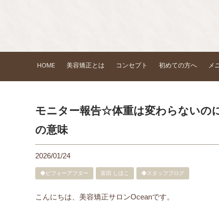
HOME
美容矯正とは
コンセプト
初めての方へ
メ
モニター報告☆体重は変わらないの
の意味
2026/01/24
◆ビフォーアフター
富田 しほこ
◆スタッフブログ
こんにちは、美容矯正サロンOceanです。