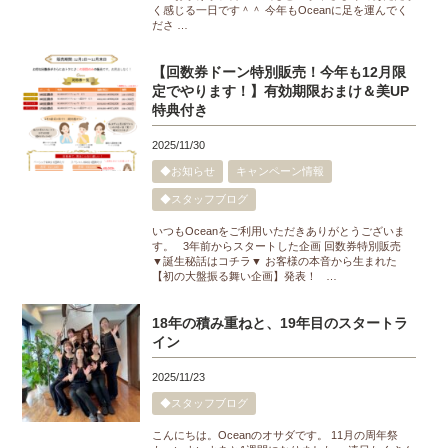
く感じる一日です＾＾ 今年もOceanに足を運んでく
ださ …
【回数券ドーン特別販売！今年も12月限
定でやります！】有効期限おまけ＆美UP
特典付き
2025/11/30
◆お知らせ
キャンペーン情報
◆スタッフブログ
いつもOceanをご利用いただきありがとうございま
す。 3年前からスタートした企画 回数券特別販売
▼誕生秘話はコチラ▼ お客様の本音から生まれた
【初の大盤振る舞い企画】発表！ …
18年の積み重ねと、19年目のスタートラ
イン
2025/11/23
◆スタッフブログ
こんにちは。Oceanのオサダです。 11月の周年祭