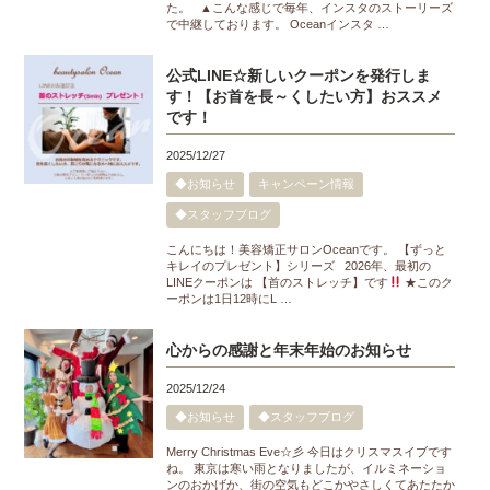
た。 ▲こんな感じで毎年、インスタのストーリーズ
で中継しております。 Oceanインスタ …
公式LINE☆新しいクーポンを発行しま
す！【お首を長～くしたい方】おススメ
です！
2025/12/27
◆お知らせ
キャンペーン情報
◆スタッフブログ
こんにちは！美容矯正サロンOceanです。 【ずっと
キレイのプレゼント】シリーズ 2026年、最初の
LINEクーポンは 【首のストレッチ】です
★このク
ーポンは1日12時にL …
心からの感謝と年末年始のお知らせ
2025/12/24
◆お知らせ
◆スタッフブログ
Merry Christmas Eve☆彡 今日はクリスマスイブです
ね。 東京は寒い雨となりましたが、イルミネーショ
ンのおかげか、街の空気もどこかやさしくてあたたか