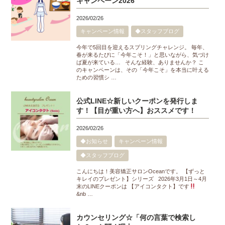
キャンペーン2026
2026/02/26
キャンペーン情報
◆スタッフブログ
今年で5回目を迎えるスプリングチャレンジ。 毎年、
春が来るたびに「今年こそ！」と思いながら、気づけ
ば夏が来ている… そんな経験、ありませんか？ こ
のキャンペーンは、その「今年こそ」を本当に叶える
ための習慣シ …
公式LINE☆新しいクーポンを発行しま
す！【目が重い方へ】おススメです！
2026/02/26
◆お知らせ
キャンペーン情報
◆スタッフブログ
こんにちは！美容矯正サロンOceanです。 【ずっと
キレイのプレゼント】シリーズ 2026年3月1日～4月
末のLINEクーポンは 【アイコンタクト】です
&nb …
カウンセリング☆「何の言葉で検索し