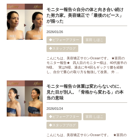
モニター報告☆自分の体と向き合い続け
た努力家。美容矯正で「最後のピース」
が揃った
2026/01/26
◆ビフォーアフター
富田 しほこ
◆スタッフブログ
こんにちは、美容矯正サロンOceanです。 ★富田の
モニター報告★ 四人目のモニター様は、40代後半の
N様。 実はN様、過去に年4回もギックリ腰を経験
し、自分で重心の取り方を勉強して改善。 外 …
モニター報告☆体重は変わらないのに、
見た目が別人。「骨格から変わる」の本
当の意味
2026/01/24
◆ビフォーアフター
富田 しほこ
◆スタッフブログ
こんにちは、美容矯正サロンOceanです。 ★富田の