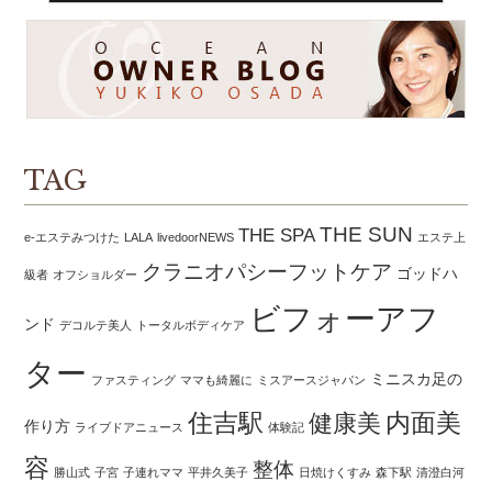
TAG
THE SUN
THE SPA
e-エステみつけた
LALA
livedoorNEWS
エステ上
クラニオパシーフットケア
ゴッドハ
級者
オフショルダー
ビフォーアフ
ンド
デコルテ美人
トータルボディケア
ター
ミニスカ足の
ファスティング
ママも綺麗に
ミスアースジャパン
住吉駅
内面美
健康美
作り方
ライブドアニュース
体験記
容
整体
勝山式
子宮
子連れママ
平井久美子
日焼けくすみ
森下駅
清澄白河