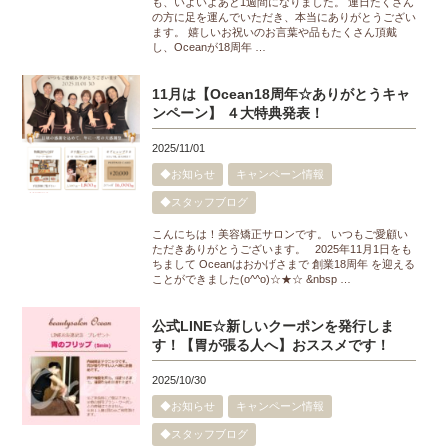
も、いよいよあと1週間になりました。 連日たくさん
の方に足を運んでいただき、本当にありがとうござい
ます。 嬉しいお祝いのお言葉や品もたくさん頂戴
し、Oceanが18周年 …
11月は【Ocean18周年☆ありがとうキャ
ンペーン】 ４大特典発表！
2025/11/01
◆お知らせ
キャンペーン情報
◆スタッフブログ
こんにちは！美容矯正サロンです。 いつもご愛顧い
ただきありがとうございます。 2025年11月1日をも
ちまして Oceanはおかげさまで 創業18周年 を迎える
ことができました(o^^o)☆★☆ &nbsp …
公式LINE☆新しいクーポンを発行しま
す！【胃が張る人へ】おススメです！
2025/10/30
◆お知らせ
キャンペーン情報
◆スタッフブログ