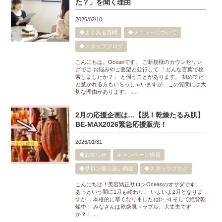
た？」を聞く理由
2026/02/10
◆よくある質問
◆メニューについて
◆スタッフブログ
こんにちは。Oceanです。 ご新規様のカウンセリン
グでは お悩みやご要望と並行して 「どんな言葉で検
索しましたか？」 と伺うことがあります。 初めてだ
と驚かれる方もいらっしゃいますが、この質問には大
切な理由があります。 …
2月の応援企画は…【脱！乾燥たるみ肌】
BE-MAX2026緊急応援販売！
2026/01/31
◆お知らせ
キャンペーン情報
◆サロン取り扱い商品
◆スタッフブログ
こんにちは！美容矯正サロンOceanのオサダです。
あっという間に1月も終わり、 いよいよ2月となりま
すが… 本格的に寒くなりましたね(>_<) そして絶賛乾
燥中！ みなさんは乾燥肌トラブル、大丈夫です
か？！ …