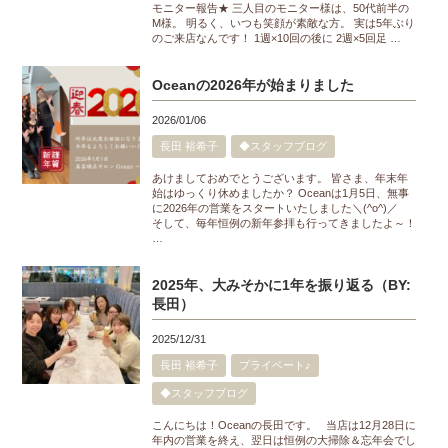
モニター報告★ 三人目のモニター様は、50代前半の
M様。 明るく、いつも笑顔が素敵な方。 実は5年ぶり
のご来店なんです！ 1週×10回の後に 2週×5回足 …
Oceanの2026年が始まりました
2026/01/06
長田 裕希子
◆スタッフブログ
あけましておめでとうございます。 皆さま、年末年
始はゆっくり休めましたか？ Oceanは1月5日、無事
に2026年の営業をスタートいたしました＼(^o^)／
そして、毎年恒例の新年参拝も行ってきましたよ～！
…
2025年、大みそかに1年を振り返る（BY:
長田）
2025/12/31
長田 裕希子
プライベート♪
◆スタッフブログ
こんにちは！Oceanの長田です。 当店は12月28日に
年内の営業を終え、翌日は恒例の大掃除＆忘年会でし