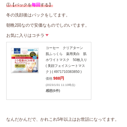
①【パックを
毎回
する】
冬の洗顔後はパックをしてます。
朝晩2回なので安価なものでしのいでます。
お気に入りはコチラ
コーセー クリアターン
肌ふっくら 薬用美白 肌
ホワイトマスク 50枚入り
( 美顔フェイスシートマス
ク ) ( 4971710383850 )
988円
価格:
(2023/1/31 11:10時点)
感想(6件)
なんだかんだで、かれこれ5年以上はお世話になってます。