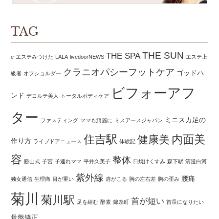
TAG
THE SUN
THE SPA
e-エステみつけた
LALA
livedoorNEWS
エステ上
クラニオパシーフットケア
ゴッドハ
級者
オフショルダー
ビフォーアフ
ンド
デコルテ美人
トータルボディケア
ター
ミニスカ足の
ファスティング
ママも綺麗に
ミスアースジャパン
住吉駅
内面美
健康美
作り方
ライブドアニュース
体験記
容
整体
勝山式
子宮
子連れママ
平井久美子
日焼けくすみ
森下駅
清澄白河
紫外線
腰痛
独女通信
生理痛
目が重い
肩がこる
胸の左右差
胸の歪み
菊川
菊川駅
首が短い
足を組む
酵素
錦糸町
首長になりたい
骨盤矯正