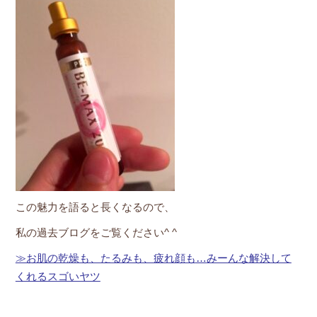
この魅力を語ると長くなるので、
私の過去ブログをご覧ください^ ^
≫お肌の乾燥も、たるみも、疲れ顔も
…
みーんな解決して
くれるスゴいヤツ