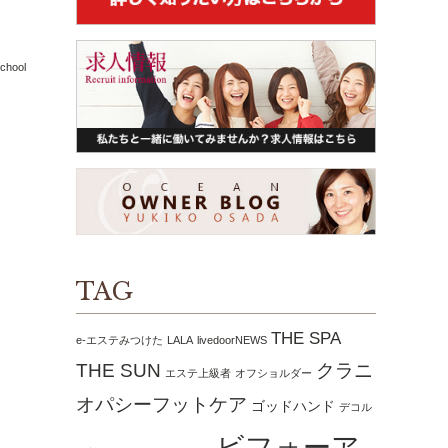
chool
TAG
THE SPA
e-エステみつけた
LALA
livedoorNEWS
THE SUN
クラニ
エステ上級者
オフショルダー
オパシーフットケア
ゴッドハンド
デコル
ビフォーア