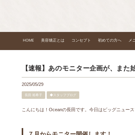
HOME
美容矯正とは
コンセプト
初めての方へ
メ
【速報】あのモニター企画が、また
2025/05/29
長田 裕希子
◆スタッフブログ
こんにちは！Oceanの長田です。今日はビッグニュースブロ
７月からモニター開催します！