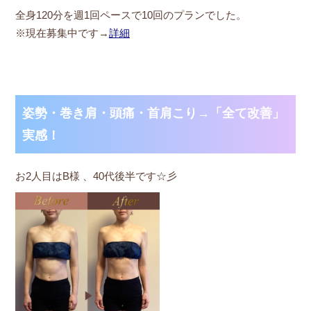
全身120分を週1回ペースで10回のプランでした。
※現在募集中です→
詳細
姿勢・巻き肩・頭痛・首肩こり→「全て改善」
実感！
お2人目はB様 、40代後半です☆彡