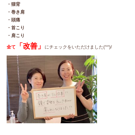
・猫背
・巻き肩
・頭痛
・首こり
・肩こり
「改善」
全て
にチェックをいただけました(^^)/