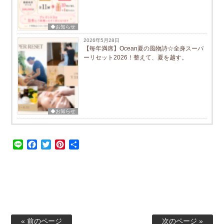
◆お知らせ
2026年5月28日
【毎年満席】Ocean夏の風物詩☆全身スーパ
ーリセット2026！整えて、夏を越す。
◆お知らせ
Line
Facebook
Twitter
Pinterest
共
有
« 前のページ
次のページ »