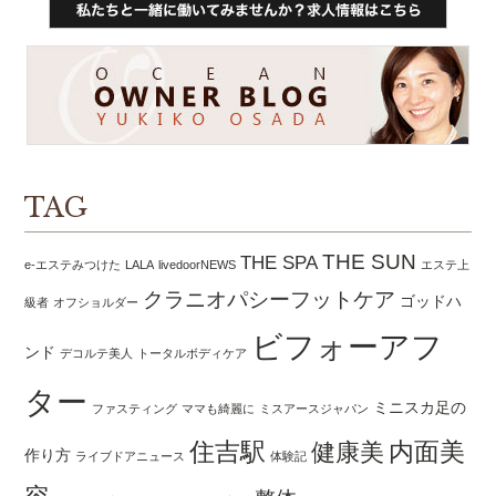
TAG
THE SUN
THE SPA
e-エステみつけた
LALA
livedoorNEWS
エステ上
クラニオパシーフットケア
ゴッドハ
級者
オフショルダー
ビフォーアフ
ンド
デコルテ美人
トータルボディケア
ター
ミニスカ足の
ファスティング
ママも綺麗に
ミスアースジャパン
住吉駅
内面美
健康美
作り方
ライブドアニュース
体験記