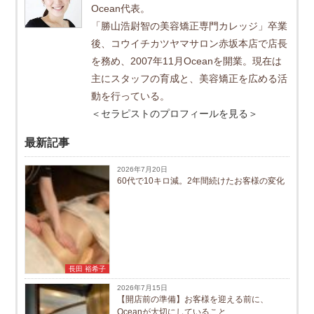
Ocean代表。
「勝山浩尉智の美容矯正専門カレッジ」卒業
後、コウイチカツヤマサロン赤坂本店で店長
を務め、2007年11月Oceanを開業。現在は
主にスタッフの育成と、美容矯正を広める活
動を行っている。
＜セラピストのプロフィールを見る＞
最新記事
2026年7月20日
60代で10キロ減。2年間続けたお客様の変化
長田 裕希子
2026年7月15日
【開店前の準備】お客様を迎える前に、
Oceanが大切にしていること