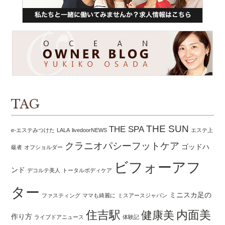
TAG
THE SUN
THE SPA
e-エステみつけた
LALA
livedoorNEWS
エステ上
クラニオパシーフットケア
ゴッドハ
級者
オフショルダー
ビフォーアフ
ンド
デコルテ美人
トータルボディケア
ター
ミニスカ足の
ファスティング
ママも綺麗に
ミスアースジャパン
住吉駅
内面美
健康美
作り方
ライブドアニュース
体験記