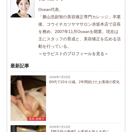
Ocean代表。
「勝山浩尉智の美容矯正専門カレッジ」卒業
後、コウイチカツヤマサロン赤坂本店で店長
を務め、2007年11月Oceanを開業。現在は
主にスタッフの育成と、美容矯正を広める活
動を行っている。
＜セラピストのプロフィールを見る＞
最新記事
2026年7月20日
60代で10キロ減。2年間続けたお客様の変化
長田 裕希子
2026年7月15日
【開店前の準備】お客様を迎える前に、