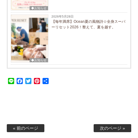
◆お知らせ
2026年5月28日
【毎年満席】Ocean夏の風物詩☆全身スーパ
ーリセット2026！整えて、夏を越す。
◆お知らせ
Line
Facebook
Twitter
Pinterest
共
有
« 前のページ
次のページ »