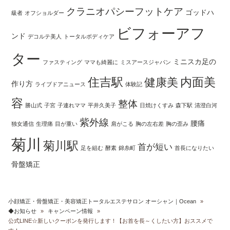
クラニオパシーフットケア
ゴッドハ
級者
オフショルダー
ビフォーアフ
ンド
デコルテ美人
トータルボディケア
ター
ミニスカ足の
ファスティング
ママも綺麗に
ミスアースジャパン
住吉駅
内面美
健康美
作り方
ライブドアニュース
体験記
容
整体
勝山式
子宮
子連れママ
平井久美子
日焼けくすみ
森下駅
清澄白河
紫外線
腰痛
独女通信
生理痛
目が重い
肩がこる
胸の左右差
胸の歪み
菊川
菊川駅
首が短い
足を組む
酵素
錦糸町
首長になりたい
骨盤矯正
小顔矯正・骨盤矯正・美容矯正トータルエステサロン オーシャン｜Ocean
»
◆お知らせ
»
キャンペーン情報
»
公式LINE☆新しいクーポンを発行します！【お首を長～くしたい方】おススメで