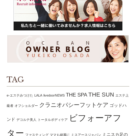
TAG
THE SUN
THE SPA
e-エステみつけた
LALA
livedoorNEWS
エステ上
クラニオパシーフットケア
ゴッドハ
級者
オフショルダー
ビフォーアフ
ンド
デコルテ美人
トータルボディケア
ター
ミニスカ足の
ファスティング
ママも綺麗に
ミスアースジャパン