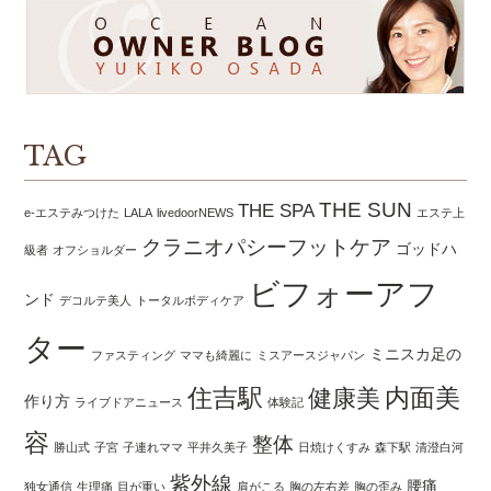
TAG
THE SUN
THE SPA
e-エステみつけた
LALA
livedoorNEWS
エステ上
クラニオパシーフットケア
ゴッドハ
級者
オフショルダー
ビフォーアフ
ンド
デコルテ美人
トータルボディケア
ター
ミニスカ足の
ファスティング
ママも綺麗に
ミスアースジャパン
住吉駅
内面美
健康美
作り方
ライブドアニュース
体験記
容
整体
勝山式
子宮
子連れママ
平井久美子
日焼けくすみ
森下駅
清澄白河
紫外線
腰痛
独女通信
生理痛
目が重い
肩がこる
胸の左右差
胸の歪み