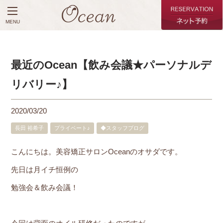
MENU
最近のOcean【飲み会議★パーソナルデ
リバリー♪】
2020/03/20
長田 裕希子
プライベート♪
◆スタッフブログ
こんにちは。美容矯正サロンOceanのオサダです。
先日は月イチ恒例の
勉強会＆飲み会議！