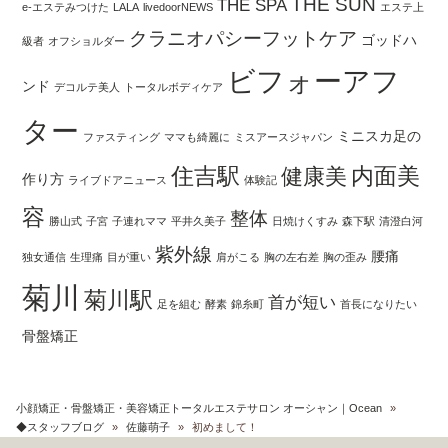
THE SUN
THE SPA
e-エステみつけた
LALA
livedoorNEWS
エステ上
クラニオパシーフットケア
ゴッドハ
級者
オフショルダー
ビフォーアフ
ンド
デコルテ美人
トータルボディケア
ター
ミニスカ足の
ファスティング
ママも綺麗に
ミスアースジャパン
住吉駅
内面美
健康美
作り方
ライブドアニュース
体験記
容
整体
勝山式
子宮
子連れママ
平井久美子
日焼けくすみ
森下駅
清澄白河
紫外線
腰痛
独女通信
生理痛
目が重い
肩がこる
胸の左右差
胸の歪み
菊川
菊川駅
首が短い
足を組む
酵素
錦糸町
首長になりたい
骨盤矯正
小顔矯正・骨盤矯正・美容矯正トータルエステサロン オーシャン｜Ocean
»
◆スタッフブログ
»
佐藤萌子
»
初めまして！