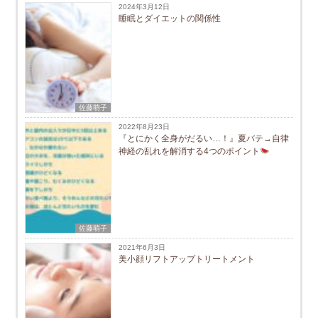
2024年3月12日
睡眠とダイエットの関係性
佐藤萌子
2022年8月23日
『とにかく全身がだるい…！』夏バテ→自律
神経の乱れを解消する4つのポイント
佐藤萌子
2021年6月3日
美小顔リフトアップトリートメント