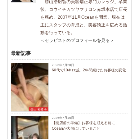
「勝山浩尉智の美容矯正専門カレッジ」卒業
後、コウイチカツヤマサロン赤坂本店で店長
を務め、2007年11月Oceanを開業。現在は
主にスタッフの育成と、美容矯正を広める活
動を行っている。
＜セラピストのプロフィールを見る＞
最新記事
2026年7月20日
60代で10キロ減。2年間続けたお客様の変化
長田 裕希子
2026年7月15日
【開店前の準備】お客様を迎える前に、
Oceanが大切にしていること