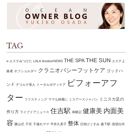
TAG
THE SUN
THE SPA
e-エステみつけた
LALA
livedoorNEWS
エステ上
クラニオパシーフットケア
ゴッドハ
級者
オフショルダー
ビフォーアフ
ンド
デコルテ美人
トータルボディケア
ター
ミニスカ足の
ファスティング
ママも綺麗に
ミスアースジャパン
住吉駅
内面美
健康美
作り方
ライブドアニュース
体験記
容
整体
勝山式
子宮
子連れママ
平井久美子
日焼けくすみ
森下駅
清澄白河