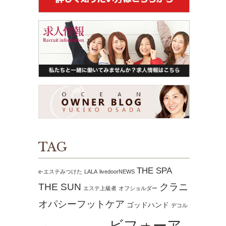
TAG
THE SPA
e-エステみつけた
LALA
livedoorNEWS
THE SUN
クラニ
エステ上級者
オフショルダー
オパシーフットケア
ゴッドハンド
デコル
ビフォーア