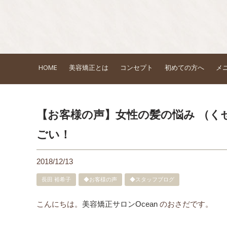
HOME
美容矯正とは
コンセプト
初めての方へ
メ
【お客様の声】女性の髪の悩み （く
ごい！
2018/12/13
長田 裕希子
◆お客様の声
◆スタッフブログ
こんにちは。
美容矯正サロンOcean
のおさだです。