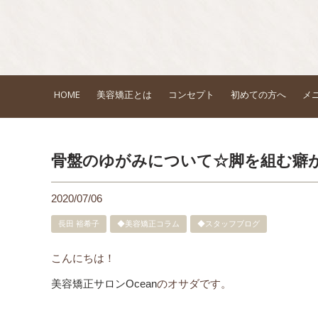
HOME
美容矯正とは
コンセプト
初めての方へ
メ
骨盤のゆがみについて☆脚を組む癖
2020/07/06
長田 裕希子
◆美容矯正コラム
◆スタッフブログ
こんにちは！
美容矯正サロンOcean
のオサダです。