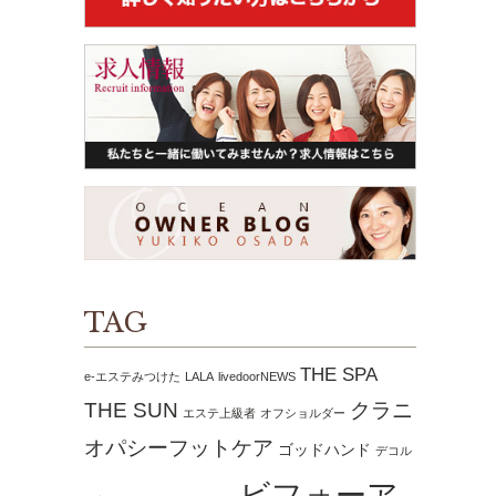
TAG
THE SPA
e-エステみつけた
LALA
livedoorNEWS
THE SUN
クラニ
エステ上級者
オフショルダー
オパシーフットケア
ゴッドハンド
デコル
ビフォーア