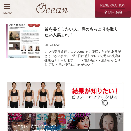
MENU
首を長くしたい人、肩のもっこりを取り
たい人集まれ！
2017/06/28
いつも美容矯正サロンoceanをご愛顧いただきありが
とうございます。 7月4日に菊川サロンで月1の美容&
健康セミナーします！ ・首が短い ・肩がもっこり
してる ・首の後ろにお肉がついて …