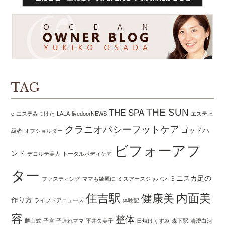
TAG
THE SUN
THE SPA
e-エステみつけた
LALA
livedoorNEWS
エステ上
クラニオパシーフットケア
ゴッドハ
級者
オフショルダー
ビフォーアフ
ンド
デコルテ美人
トータルボディケア
ター
ミニスカ足の
ファスティング
ママも綺麗に
ミスアースジャパン
住吉駅
内面美
健康美
作り方
ライブドアニュース
体験記
容
整体
勝山式
子宮
子連れママ
平井久美子
日焼けくすみ
森下駅
清澄白河