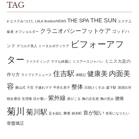
TAG
THE SUN
THE SPA
e-エステみつけた
LALA
livedoorNEWS
エステ上
クラニオパシーフットケア
ゴッドハ
級者
オフショルダー
ビフォーアフ
ンド
デコルテ美人
トータルボディケア
ター
ミニスカ足の
ファスティング
ママも綺麗に
ミスアースジャパン
住吉駅
内面美
健康美
作り方
ライブドアニュース
体験記
容
整体
勝山式
子宮
子連れママ
平井久美子
日焼けくすみ
森下駅
清澄白河
紫外線
腰痛
独女通信
生理痛
目が重い
肩がこる
胸の左右差
胸の歪み
菊川
菊川駅
首が短い
足を組む
酵素
錦糸町
首長になりたい
骨盤矯正