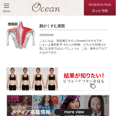
MENU
顔がくすむ原因
2020/03/28
こんにちは。美容矯正サロンOceanのオサダです。
いよいよ春到来
今からの時期、そろそろ日焼けが
気になる頃ではないでしょうか これ、毎年のアルア
ルなのですが …