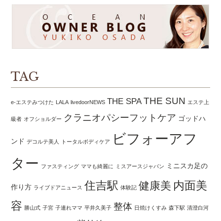
TAG
THE SUN
THE SPA
e-エステみつけた
LALA
livedoorNEWS
エステ上
クラニオパシーフットケア
ゴッドハ
級者
オフショルダー
ビフォーアフ
ンド
デコルテ美人
トータルボディケア
ター
ミニスカ足の
ファスティング
ママも綺麗に
ミスアースジャパン
住吉駅
内面美
健康美
作り方
ライブドアニュース
体験記
容
整体
勝山式
子宮
子連れママ
平井久美子
日焼けくすみ
森下駅
清澄白河