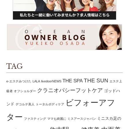
TAG
THE SUN
THE SPA
e-エステみつけた
LALA
livedoorNEWS
エステ上
クラニオパシーフットケア
ゴッドハ
級者
オフショルダー
ビフォーアフ
ンド
デコルテ美人
トータルボディケア
ター
ミニスカ足の
ファスティング
ママも綺麗に
ミスアースジャパン