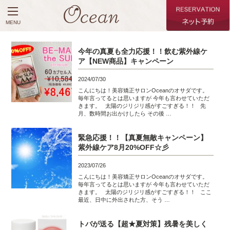
MENU
今年の真夏も全力応援！！飲む紫外線ケ
ア【NEW商品】キャンペーン
2024/07/30
こんにちは！美容矯正サロンOceanのオサダです。
毎年言ってるとは思いますが 今年も言わせていただ
きます。 太陽のジリジリ感がすごすぎる！！ 先
月、数時間お出かけしたら その後 …
緊急応援！！【真夏無敵キャンペーン】
紫外線ケア8月20%OFF☆彡
2023/07/26
こんにちは！美容矯正サロンOceanのオサダです。
毎年言ってるとは思いますが 今年も言わせていただ
きます。 太陽のジリジリ感がすごすぎる！！ ここ
最近、日中に外出された方、そう …
トバが送る【超★夏対策】残暑を美しく