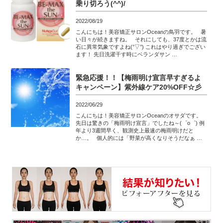
乗り切ろう(^^)/
2022/08/19
こんにちは！美容矯正サロンOceanの鳥羽です。 暑
い日々が続きますね。 それにしても、37度とかは流
石に異常気象ですよね(°▽°) これはやり過ぎでござい
ます！ 先日洗濯干す時にベランダサン …
緊急応援！！【梅雨明け宣言早すぎるよ
キャンペーン】紫外線ケア20%OFF☆彡
2022/06/29
こんにちは！美容矯正サロンOceanのオサダです。
先日は驚きの「梅雨明け宣言」でしたね～(゜o゜) 例
年より3週間早く、観測史上最速の梅雨明けだと
か…。 個人的には「野菜が高くなりそうだなぁ …