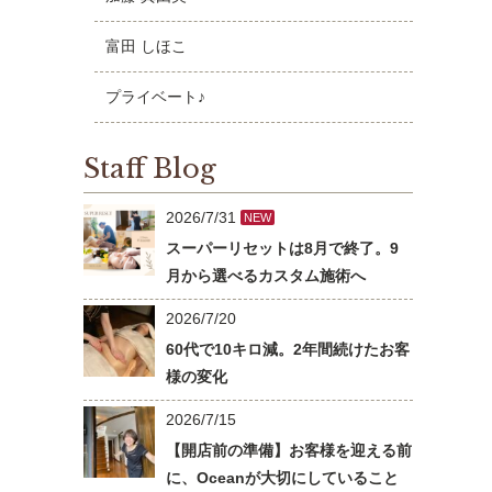
富田 しほこ
プライベート♪
Staff Blog
2026/7/31
NEW
スーパーリセットは8月で終了。9
月から選べるカスタム施術へ
2026/7/20
60代で10キロ減。2年間続けたお客
様の変化
2026/7/15
【開店前の準備】お客様を迎える前
に、Oceanが大切にしていること