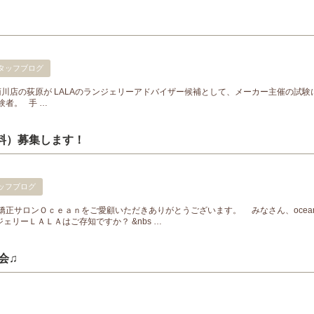
タッフブログ
菊川店の荻原が LALAのランジェリーアドバイザー候補として、メーカー主催の試験
者。 手 …
無料）募集します！
ッフブログ
矯正サロンＯｃｅａｎをご愛顧いただきありがとうございます。 みなさん、ocea
リーＬＡＬＡはご存知ですか？ &nbs …
会♫