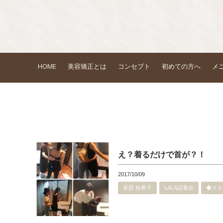
HOME
美容矯正とは
コンセプト
初めての方へ
メ
え？着るだけで首が？！
2017/10/09
長田 裕希子
LALA試着会
◆スタ