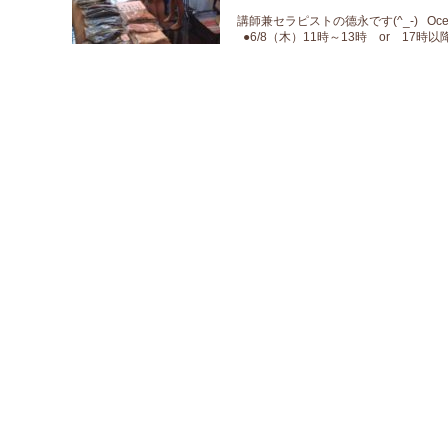
講師兼セラピストの德永です(^_-) O
●6/8（木）11時～13時 or 17時以