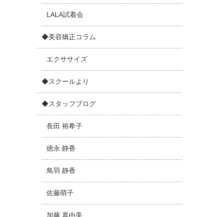
LALA試着会
◆美容矯正コラム
エクササイズ
◆スクールより
◆スタッフブログ
長田 裕希子
徳永 静香
鳥羽 静香
佐藤萌子
加藤 真由美