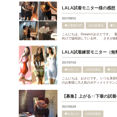
LALA試着モニター様の感想
2017/08/31
◆お客様の声
LALA試着会
◆ス
こんにちは。Oceanのおさだです。 
向けて猛特訓している件。 さすが経験
LALA試着練習モニター（
2017/07/16
◆お知らせ
LALA試着会
◆スタ
こんにちは、おさだです。 いつも美容
のお客様に大人気のボディメイクランジェ
【募集】上がる↑↑下着の試着
2017/05/29
◆お知らせ
LALA試着会