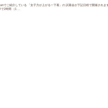
ceanでご紹介している 「女子力が上がる↑↑下着」の 試着会が下記日程で開催されます
降で2時間 （1 …