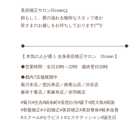
美容矯正サロンOceanは
頼もしく、愛の溢れる愉快なスタッフ達が
皆さまのお越しをお待ちしております(^^)/
◆―――――――――――――――――――――――◆
【 本気の人が通う 全身美容矯正サロン Ocean 】
◆営業時間：全日10時～22時 最終受付20時
◆都内7店舗展開中
菊川本店／恵比寿店／南青山店／渋谷店
麻布十番店／東麻布店／赤羽橋店
#菊川#住吉#錦糸町#清澄白河#森下#西大島#両国
#骨盤矯正#小顔矯正#美容矯正#美容整体#根本改善
#スクール#セラピスト#エステティシャン#誕生日