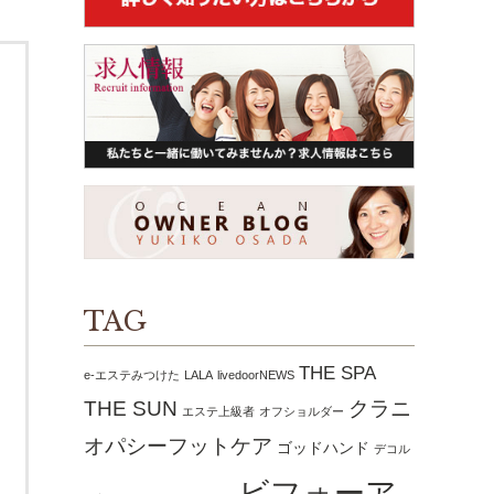
TAG
THE SPA
e-エステみつけた
LALA
livedoorNEWS
THE SUN
クラニ
エステ上級者
オフショルダー
オパシーフットケア
ゴッドハンド
デコル
ビフォーア