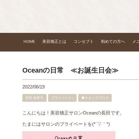
HOME
美容矯正とは
コンセプト
初めての方へ
メ
Oceanの日常 ≪お誕生日会≫
2022/06/19
長田 裕希子
プライベート♪
◆スタッフブログ
こんにちは！美容矯正サロンOceanの長田です。
たまにはサロンのプライベートを(*´▽｀*)