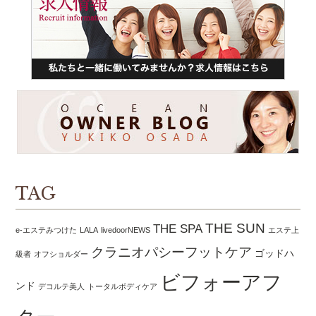
TAG
THE SUN
THE SPA
e-エステみつけた
LALA
livedoorNEWS
エステ上
クラニオパシーフットケア
ゴッドハ
級者
オフショルダー
ビフォーアフ
ンド
デコルテ美人
トータルボディケア