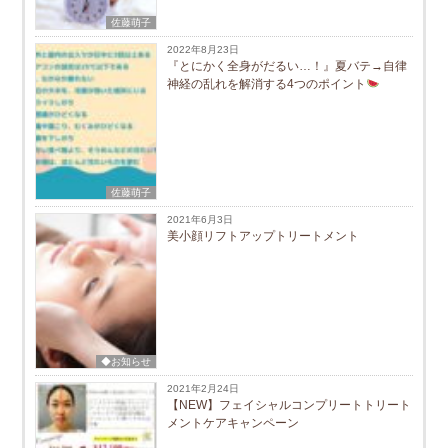
佐藤萌子
2022年8月23日
『とにかく全身がだるい…！』夏バテ→自律
神経の乱れを解消する4つのポイント
佐藤萌子
2021年6月3日
美小顔リフトアップトリートメント
◆お知らせ
2021年2月24日
【NEW】フェイシャルコンプリートトリート
メントケアキャンペーン