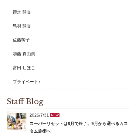
徳永 静香
鳥羽 静香
佐藤萌子
加藤 真由美
富田 しほこ
プライベート♪
Staff Blog
2026/7/31
NEW
スーパーリセットは8月で終了。9月から選べるカス
タム施術へ