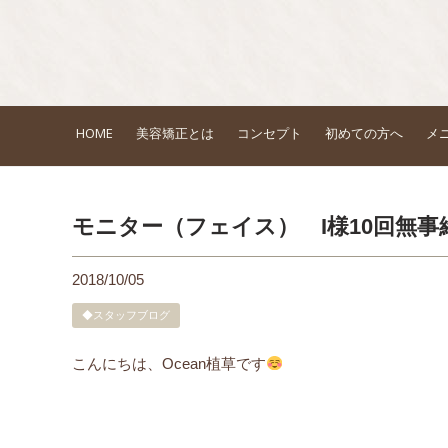
HOME
美容矯正とは
コンセプト
初めての方へ
メ
モニター（フェイス） I様10回無事終
2018/10/05
◆スタッフブログ
こんにちは、Ocean植草です