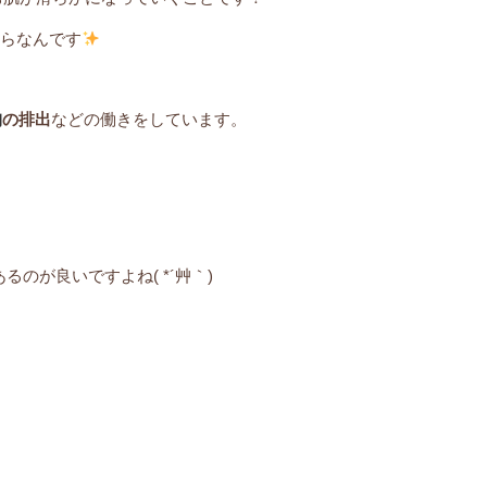
らなんです
物
の排出
などの働きをしています。
のが良いですよね( *´艸｀)