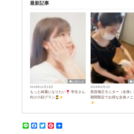
最新記事
◆お知らせ
◆
2019年12月13日
2019年6月2日
もっと綺麗になりたい
学生さん
美容矯正モニター（全身）募
向け小顔プラン
期間限定でお得な全身メニ
Line
Facebook
Twitter
Pinterest
共
有