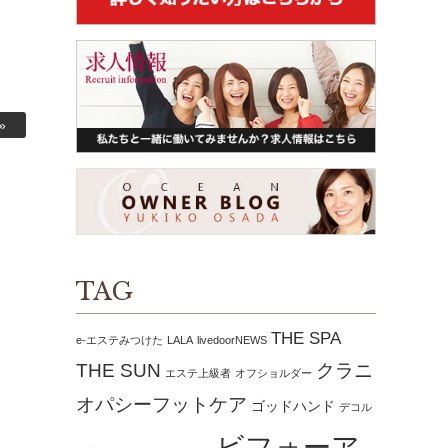
»
TAG
THE SPA
e-エステみつけた
LALA
livedoorNEWS
THE SUN
クラニ
エステ上級者
オフショルダー
オパシーフットケア
ゴッドハンド
デコル
ビフォーア