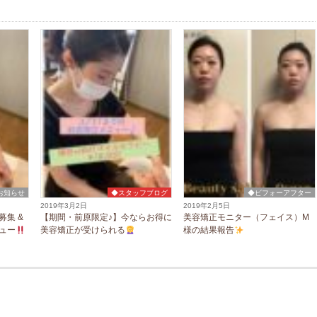
お知らせ
◆スタッフブログ
◆ビフォーアフター
2019年3月2日
2019年2月5日
集 &
【期間・前原限定♪】今ならお得に
美容矯正モニター（フェイス）M
ュー
美容矯正が受けられる
様の結果報告