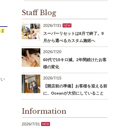
Staff Blog
2026/7/31
NEW
いま
スーパーリセットは8月で終了。9
月から選べるカスタム施術へ
2026/7/20
。
60代で10キロ減。2年間続けたお客
様の変化
2026/7/15
ない
【開店前の準備】お客様を迎える前
に、Oceanが大切にしていること
Information
2026/7/31
NEW