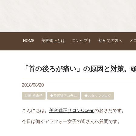
HOME
美容矯正とは
コンセプト
初めての方へ
メ
「首の後ろが痛い」の原因と対策。
2018/08/20
長田 裕希子
◆美容矯正コラム
◆スタッフブログ
こんにちは。
美容矯正サロンOcean
のおさだです。
今日は働くアラフォー女子の皆さんへ質問です。