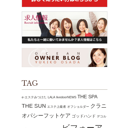
TAG
THE SPA
e-エステみつけた
LALA
livedoorNEWS
THE SUN
クラニ
エステ上級者
オフショルダー
オパシーフットケア
ゴッドハンド
デコル
ビフォーア