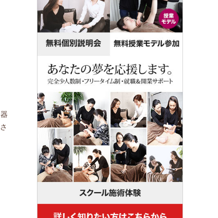
吸器
動さ