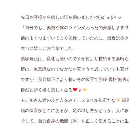
先日お客様から嬉しい話を伺いました‹‹\(´ω` ๑ )/››~♪
「自分でも、姿勢や体のライン変わったの実感します
前はよくつまずいてよく捻挫していたのに、最近は歩き
本当に嬉しいお言葉でした。
美容矯正は、変化も凄いのですが何より持続する素晴ら
癖は、無意識なのでなかなか直そうと思っていても直せ
ですが、美容矯正により整いその位置で筋膜 骨格 筋
自然と歩く姿も美しくなる
モデルさん達の歩き方をみて、スタイル抜群だな
綺
頭の位置がどこにあるか、足の出し方がどうか。人に移
そして、自分自身の機能（体）を正しく使えることは生