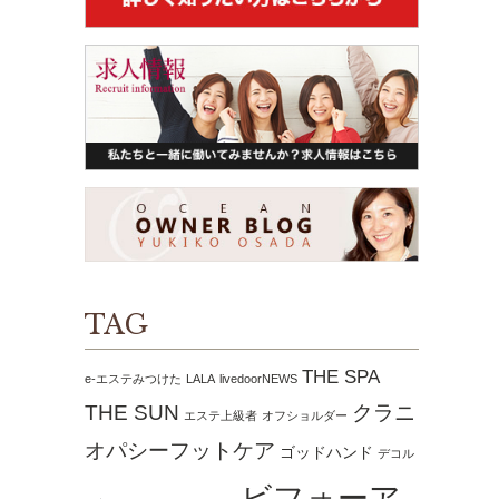
TAG
THE SPA
e-エステみつけた
LALA
livedoorNEWS
THE SUN
クラニ
エステ上級者
オフショルダー
オパシーフットケア
ゴッドハンド
デコル
ビフォーア