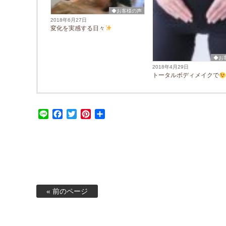
◆お客様の声
2018年6月27日
変化を実感する日々
◆お
2018年4月29日
トータルボディメイクで
Line
Facebook
Twitter
Pinterest
共
有
« 前のページ