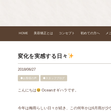
HOME
美容矯正とは
コンセプト
初めての方へ
メ
変化を実感する日々
2018/06/27
◆お客様の声
◆スタッフブログ
こんにちは
Oceanオギハラです。
今年は梅雨らしい日々が続き、この何年かは6月雨が少