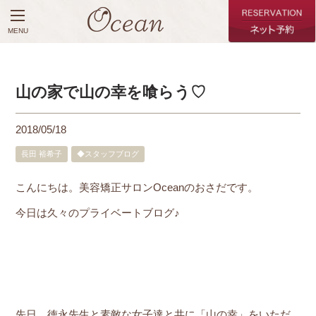
MENU
山の家で山の幸を喰らう♡
2018/05/18
長田 裕希子
◆スタッフブログ
こんにちは。美容矯正サロンOceanのおさだです。
今日は久々のプライベートブログ♪
先日、徳永先生と素敵な女子達と共に「山の幸」をいただ