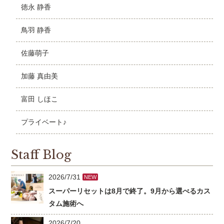
徳永 静香
鳥羽 静香
佐藤萌子
加藤 真由美
富田 しほこ
プライベート♪
Staff Blog
2026/7/31
NEW
スーパーリセットは8月で終了。9月から選べるカス
タム施術へ
2026/7/20