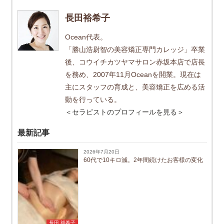
長田裕希子
Ocean代表。
「勝山浩尉智の美容矯正専門カレッジ」卒業
後、コウイチカツヤマサロン赤坂本店で店長
を務め、2007年11月Oceanを開業。現在は
主にスタッフの育成と、美容矯正を広める活
動を行っている。
＜セラピストのプロフィールを見る＞
最新記事
2026年7月20日
60代で10キロ減。2年間続けたお客様の変化
長田 裕希子