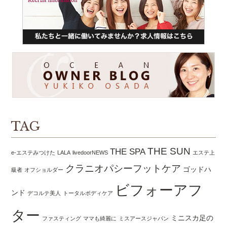
TAG
THE SUN
THE SPA
e-エステみつけた
LALA
livedoorNEWS
エステ上
クラニオパシーフットケア
ゴッドハ
級者
オフショルダー
ビフォーアフ
ンド
デコルテ美人
トータルボディケア
ター
ミニスカ足の
ファスティング
ママも綺麗に
ミスアースジャパン