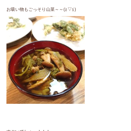
お吸い物もごっそり山菜～～(≧▽≦)