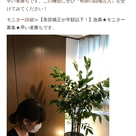
早い者勝ちです。この機会にぜひ『奇跡の闘魂注入』を受
けてみてください！
モニター詳細
≫【美容矯正が半額以下！】急募★モニター
募集★早い者勝ちです。