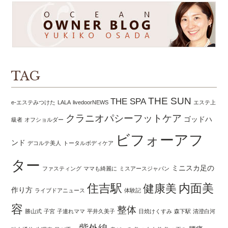
TAG
THE SUN
THE SPA
e-エステみつけた
LALA
livedoorNEWS
エステ上
クラニオパシーフットケア
ゴッドハ
級者
オフショルダー
ビフォーアフ
ンド
デコルテ美人
トータルボディケア
ター
ミニスカ足の
ファスティング
ママも綺麗に
ミスアースジャパン
住吉駅
内面美
健康美
作り方
ライブドアニュース
体験記
容
整体
勝山式
子宮
子連れママ
平井久美子
日焼けくすみ
森下駅
清澄白河