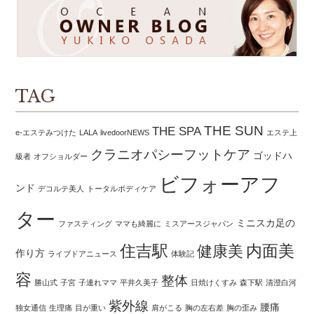
TAG
THE SUN
THE SPA
e-エステみつけた
LALA
livedoorNEWS
エステ上
クラニオパシーフットケア
ゴッドハ
級者
オフショルダー
ビフォーアフ
ンド
デコルテ美人
トータルボディケア
ター
ミニスカ足の
ファスティング
ママも綺麗に
ミスアースジャパン
住吉駅
内面美
健康美
作り方
ライブドアニュース
体験記
容
整体
勝山式
子宮
子連れママ
平井久美子
日焼けくすみ
森下駅
清澄白河
紫外線
腰痛
独女通信
生理痛
目が重い
肩がこる
胸の左右差
胸の歪み