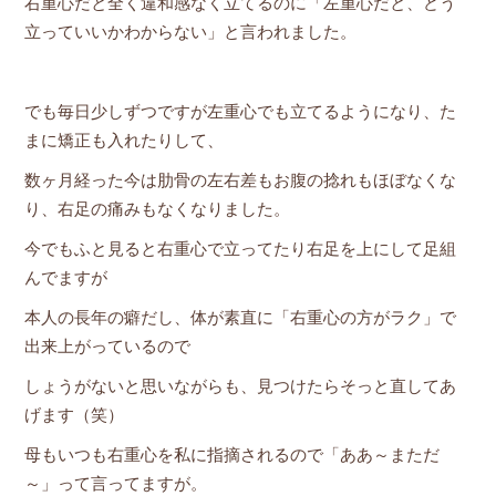
右重心だと全く違和感なく立てるのに「左重心だと、どう
立っていいかわからない」と言われました。
でも毎日少しずつですが左重心でも立てるようになり、た
まに矯正も入れたりして、
数ヶ月経った今は肋骨の左右差もお腹の捻れもほぼなくな
り、右足の痛みもなくなりました。
今でもふと見ると右重心で立ってたり右足を上にして足組
んでますが
本人の長年の癖だし、体が素直に「右重心の方がラク」で
出来上がっているので
しょうがないと思いながらも、見つけたらそっと直してあ
げます（笑）
母もいつも右重心を私に指摘されるので「ああ～まただ
～」って言ってますが。