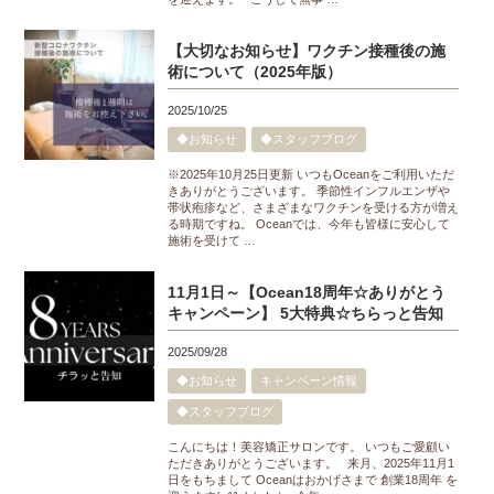
【大切なお知らせ】ワクチン接種後の施
術について（2025年版）
2025/10/25
◆お知らせ
◆スタッフブログ
※2025年10月25日更新 いつもOceanをご利用いただ
きありがとうございます。 季節性インフルエンザや
帯状疱疹など、さまざまなワクチンを受ける方が増え
る時期ですね。 Oceanでは、今年も皆様に安心して
施術を受けて …
11月1日～【Ocean18周年☆ありがとう
キャンペーン】 5大特典☆ちらっと告知
2025/09/28
◆お知らせ
キャンペーン情報
◆スタッフブログ
こんにちは！美容矯正サロンです。 いつもご愛顧い
ただきありがとうございます。 来月、2025年11月1
日をもちまして Oceanはおかげさまで 創業18周年 を