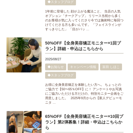
◆スタッフブログ
1年前に登場した 顔が上がる魔法こと、 当店の人気
オプション「チークアップ」 リリース当初から多く
のお客様が気に入ってくださり今では施術時に毎回つ
けてくださる方も多いんです。 「フェイスラインが
すっきりした」 「目がパッ …
50%OFF【全身美容矯正モニター×1回プ
ラン】詳細・申込はこちらから
2025/08/27
◆お知らせ
キャンペーン情報
富田 しほこ
◆スタッフブログ
お得に全身美容矯正を体験したい方へ。 ちょっとの
ご協力で【50〜65％OFF】に！ アンケートやお写真
にご協力いただける方だけの、特別モニター企画をご
用意しました。 2025年9月からの【新人デビューモ
ニタ …
65%OFF【全身美容矯正モニター×10回プ
ラン】第2弾募集！詳細・申込はこちらか
ら