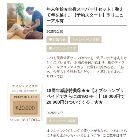
年末年始★全身スーパーリセット！整え
て年を越す。【予約スタート】※リニュ
ーアル有
2025/10/30
◆お知らせ
キャンペーン情報
◆スタッフブログ
いつも美容矯正サロンOceanをご利用いただきありが
とうございます。 お節の受付が始まり、街のディス
プレイがクリスマスカラーに変わり始めると、「あ
あ、今年ももう終わるんだな…」と感じますよね。
サロンでは、 …
18周年感謝特典③★★【オプションプリ
ペイドでさらに20%OFF！】16,000円で
20,000円分ついてくる！★★
2025/10/27
キャンペーン情報
オプションバイキングで盛り上がるなら、さらにさら
に！盛り上がっちゃいましょう(^^)/ ここ数年はオプ