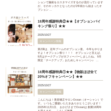
ションで施術をカスタマイズするのが流行っています
が、そのキッカケとなったのが2年前から始まったオ
プション …
18周年感謝特典②★★【オプションバイ
キング祭り】★★
2025/10/27
キャンペーン情報
第2弾は、近年ブームのオプション達。 今年もやりま
すよ！オプション祭り！！！ オプションと言えば、
9月はチークアップが大フィーバーしましたね。 9月
限定「チークアップ」おためしキャンペーン♪ …
18周年感謝特典①★★【物販ほぼ全て
20%オフキャンペーン】★★
2025/10/27
キャンペーン情報
こんにちは！美容矯正サロンOcean（オーシャン）で
す。 いつもご愛顧いただきありがとうございます！
2025年11月1日、 おかげさまでOceanは 創業18周年
を迎えます。 こうして無事 …