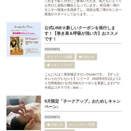
これまで多くの方にご参加いただき、私たちにとって
も学びと成長の機会となっています。 昨日第一弾の
モニター様達が全員終了し、現在は第二弾のモニター
様達がスタートしております。 …
公式LINE☆新しいクーポンを発行しま
す！【巻き肩＆呼吸が浅い方】おススメ
です！
2025/09/01
キャンペーン情報
◆お知らせ
◆スタッフブログ
こんにちは！美容矯正サロンOceanです。 【ずっと
キレイのプレゼント】シリーズ 2025年9月1日より2
ヶ月間有効の 公式LINEのクーポンを更新します(^^)/
今回はコチラです↓ &nb …
9月限定「チークアップ」おためしキャン
ペーン♪
2025/08/31
◆お知らせ
キャンペーン情報