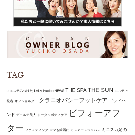
TAG
THE SUN
THE SPA
e-エステみつけた
LALA
livedoorNEWS
エステ上
クラニオパシーフットケア
ゴッドハ
級者
オフショルダー
ビフォーアフ
ンド
デコルテ美人
トータルボディケア
ター
ミニスカ足の
ファスティング
ママも綺麗に
ミスアースジャパン