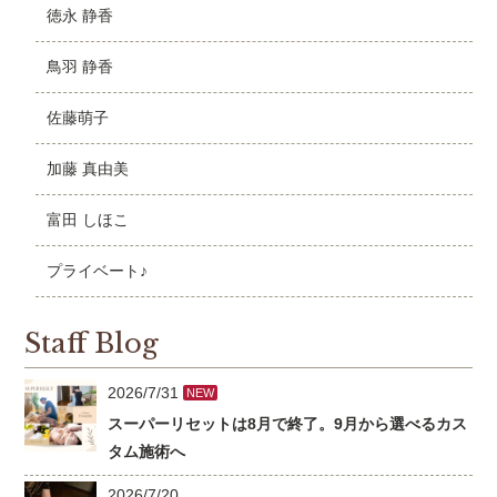
徳永 静香
鳥羽 静香
佐藤萌子
加藤 真由美
富田 しほこ
プライベート♪
Staff Blog
2026/7/31
NEW
スーパーリセットは8月で終了。9月から選べるカス
タム施術へ
2026/7/20