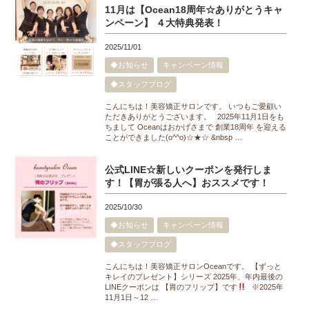
11月は【Ocean18周年☆ありがとうキャ
ンペーン】 ４大特典発表！
2025/11/01
◆お知らせ
キャンペーン情報
◆スタッフブログ
こんにちは！美容矯正サロンです。 いつもご愛顧い
ただきありがとうございます。 2025年11月1日をも
ちまして Oceanはおかげさまで 創業18周年 を迎える
ことができました(o^^o)☆★☆ &nbsp …
公式LINE☆新しいクーポンを発行しま
す！【胃が張る人へ】おススメです！
2025/10/30
◆お知らせ
キャンペーン情報
◆スタッフブログ
こんにちは！美容矯正サロンOceanです。 【ずっと
キレイのプレゼント】シリーズ 2025年、年内最後の
LINEクーポンは 【胃のフリップ】です
※2025年
11月1日～12 …