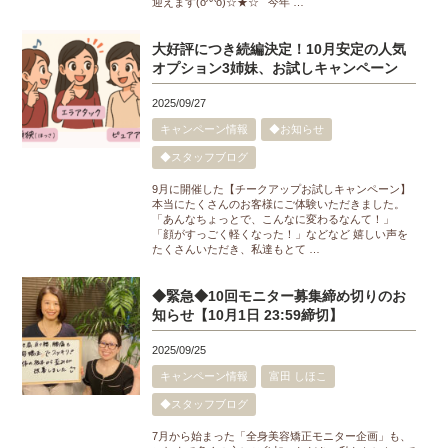
迎えます(o^^o)☆★☆ 今年 …
大好評につき続編決定！10月安定の人気
オプション3姉妹、お試しキャンペーン
2025/09/27
キャンペーン情報
◆お知らせ
◆スタッフブログ
9月に開催した【チークアップお試しキャンペーン】
本当にたくさんのお客様にご体験いただきました。
「あんなちょっとで、こんなに変わるなんて！」
「顔がすっごく軽くなった！」などなど 嬉しい声を
たくさんいただき、私達もとて …
◆緊急◆10回モニター募集締め切りのお
知らせ【10月1日 23:59締切】
2025/09/25
キャンペーン情報
富田 しほこ
◆スタッフブログ
7月から始まった「全身美容矯正モニター企画」も、