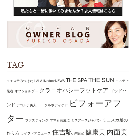
TAG
THE SUN
THE SPA
e-エステみつけた
LALA
livedoorNEWS
エステ上
クラニオパシーフットケア
ゴッドハ
級者
オフショルダー
ビフォーアフ
ンド
デコルテ美人
トータルボディケア
ター
ミニスカ足の
ファスティング
ママも綺麗に
ミスアースジャパン
住吉駅
内面美
健康美
作り方
ライブドアニュース
体験記