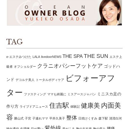
TAG
THE SUN
THE SPA
e-エステみつけた
LALA
livedoorNEWS
エステ上
クラニオパシーフットケア
ゴッドハ
級者
オフショルダー
ビフォーアフ
ンド
デコルテ美人
トータルボディケア
ター
ミニスカ足の
ファスティング
ママも綺麗に
ミスアースジャパン
住吉駅
内面美
健康美
作り方
ライブドアニュース
体験記
容
整体
勝山式
子宮
子連れママ
平井久美子
日焼けくすみ
森下駅
清澄白河
紫外線
腰痛
独女通信
生理痛
目が重い
肩がこる
胸の左右差
胸の歪み