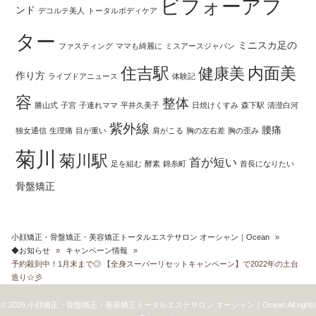
ビフォーアフ
ンド
デコルテ美人
トータルボディケア
ター
ミニスカ足の
ファスティング
ママも綺麗に
ミスアースジャパン
住吉駅
内面美
健康美
作り方
ライブドアニュース
体験記
容
整体
勝山式
子宮
子連れママ
平井久美子
日焼けくすみ
森下駅
清澄白河
紫外線
腰痛
独女通信
生理痛
目が重い
肩がこる
胸の左右差
胸の歪み
菊川
菊川駅
首が短い
足を組む
酵素
錦糸町
首長になりたい
骨盤矯正
小顔矯正・骨盤矯正・美容矯正トータルエステサロン オーシャン｜Ocean
»
◆お知らせ
»
キャンペーン情報
»
予約殺到中！1月末まで◎ 【全身スーパーリセットキャンペーン】で2022年の土台
造り☆彡
© 2026 小顔矯正・骨盤矯正・美容矯正トータルエステサロン オーシャン｜Ocean All rights