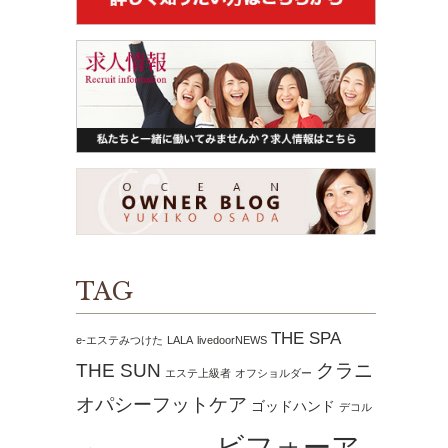
TAG
THE SPA
e-エステみつけた
LALA
livedoorNEWS
THE SUN
クラニ
エステ上級者
オフショルダー
オパシーフットケア
ゴッドハンド
デコル
ビフォーア