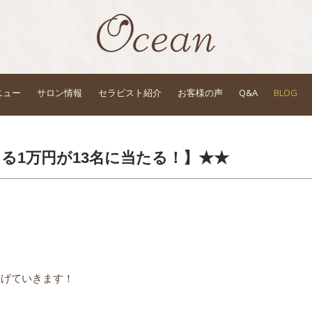
ニュー
サロン情報
セラピスト紹介
お客様の声
Q&A
BLOG
える1万円が13名に当たる！】★★
上げていきます！