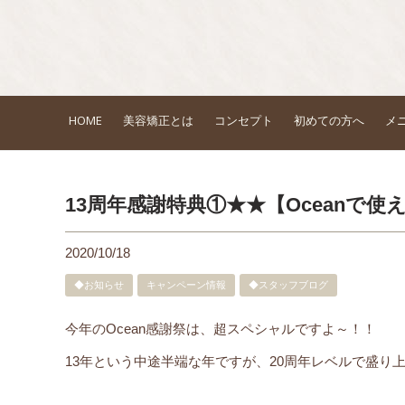
HOME
美容矯正とは
コンセプト
初めての方へ
メ
13周年感謝特典①★★【Oceanで使
2020/10/18
◆お知らせ
キャンペーン情報
◆スタッフブログ
今年のOcean感謝祭は、超スペシャルですよ～！！
13年という中途半端な年ですが、20周年レベルで盛り