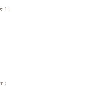
か？！
す！