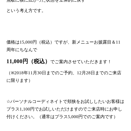
無駄に横に広がった状態を立体的に戻す
という考え方です。
価格は
15,000
円（税込）ですが、新メニューお披露目＆
11
周年にちなんで
11,000
円（税込）
でご案内させていただきます！
（
※2018
年
11
月
30
日までのご予約、
12
月
28
日までのご来店
に限ります）
☆
パーソナルコーディネイトで頬狭をお試ししたいお客様は
プラス
1,100
円でお試しいただけますのでご来店時にお申し
付けください。（通常はプラス
5,000
円でのご案内です）