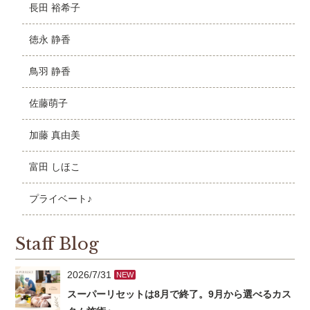
長田 裕希子
徳永 静香
鳥羽 静香
佐藤萌子
加藤 真由美
富田 しほこ
プライベート♪
Staff Blog
2026/7/31
NEW
スーパーリセットは8月で終了。9月から選べるカス