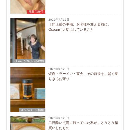
長田 裕希子
2026年7月15日
【開店前の準備】お客様を迎える前に、
Oceanが大切にしていること
Oceanが選ばれる理由
2026年6月28日
焼肉・ラーメン・宴会…その前後を、賢く乗
りきるお守り
キャンペーン情報
2026年6月28日
二日酔い点滴に通っていた私が、とうとう箱
買いしたもの