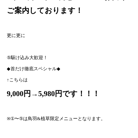
ご案内しております！
更に更に
⑤
駆け込み大歓迎！
◆
首だけ徹底スペシャル
◆
↑
こちらは
9,000
円
→5,980
円です！！！
※①
〜
⑤
は鳥羽
&
植草限定メニューとなります。