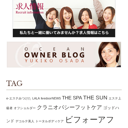
TAG
THE SUN
THE SPA
e-エステみつけた
LALA
livedoorNEWS
エステ上
クラニオパシーフットケア
ゴッドハ
級者
オフショルダー
ビフォーアフ
ンド
デコルテ美人
トータルボディケア