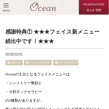
MENU
感謝特典① ★★★フェイス新メニュー
続出中です！★★★
2018/11/01
◆お知らせ
◆メニューについて
◆スタッフブログ
Ocean
の土台となるフェイスメニューは
・シンメトリー整顔と
・小顔ネックセラピー
の
2
種類がありますが、