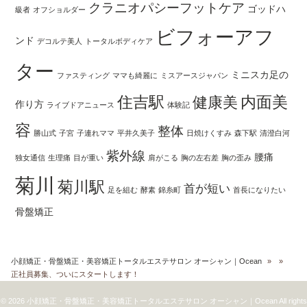
クラニオパシーフットケア
ゴッドハ
級者
オフショルダー
ビフォーアフ
ンド
デコルテ美人
トータルボディケア
ター
ミニスカ足の
ファスティング
ママも綺麗に
ミスアースジャパン
住吉駅
内面美
健康美
作り方
ライブドアニュース
体験記
容
整体
勝山式
子宮
子連れママ
平井久美子
日焼けくすみ
森下駅
清澄白河
紫外線
腰痛
独女通信
生理痛
目が重い
肩がこる
胸の左右差
胸の歪み
菊川
菊川駅
首が短い
足を組む
酵素
錦糸町
首長になりたい
骨盤矯正
小顔矯正・骨盤矯正・美容矯正トータルエステサロン オーシャン｜Ocean
»
»
正社員募集、ついにスタートします！
© 2026 小顔矯正・骨盤矯正・美容矯正トータルエステサロン オーシャン｜Ocean All rights