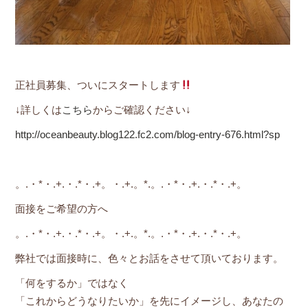
正社員募集、ついにスタートします
↓詳しくは
こちら
からご確認ください↓
http://oceanbeauty.blog122.fc2.com/blog-entry-676.html?sp
。.・*・.+.・.*・.+。・.+.。*.。.・*・.+.・.*・.+。
面接をご希望の方へ
。.・*・.+.・.*・.+。・.+.。*.。.・*・.+.・.*・.+。
弊社では面接時に、色々とお話をさせて頂いております。
「何をするか」ではなく
「これからどうなりたいか」を先にイメージし、あなたの