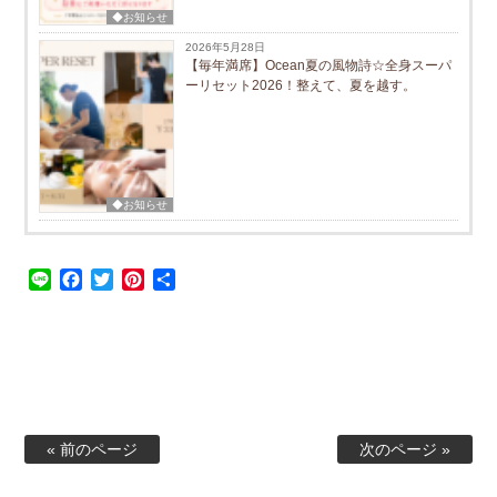
◆お知らせ
2026年5月28日
【毎年満席】Ocean夏の風物詩☆全身スーパ
ーリセット2026！整えて、夏を越す。
◆お知らせ
Line
Facebook
Twitter
Pinterest
共
有
« 前のページ
次のページ »