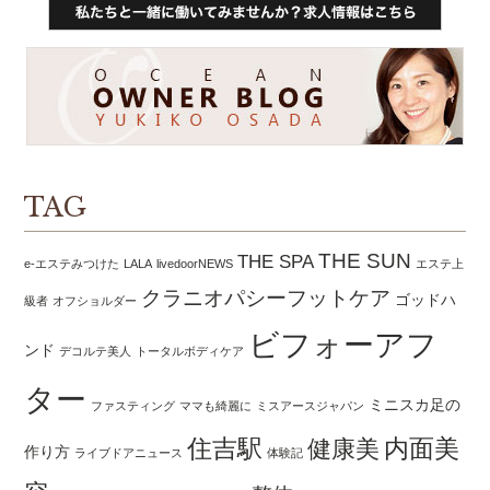
TAG
THE SUN
THE SPA
e-エステみつけた
LALA
livedoorNEWS
エステ上
クラニオパシーフットケア
ゴッドハ
級者
オフショルダー
ビフォーアフ
ンド
デコルテ美人
トータルボディケア
ター
ミニスカ足の
ファスティング
ママも綺麗に
ミスアースジャパン
住吉駅
内面美
健康美
作り方
ライブドアニュース
体験記