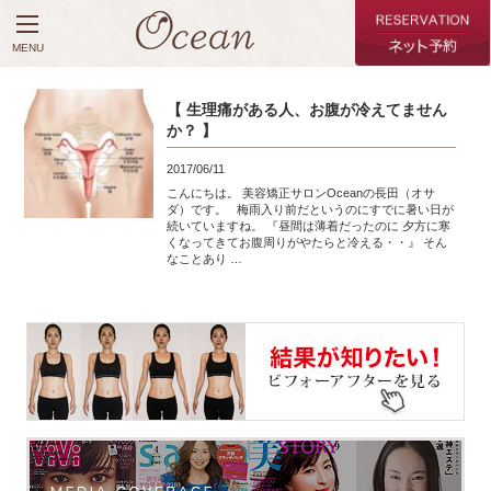
MENU
【 生理痛がある人、お腹が冷えてません
か？ 】
2017/06/11
こんにちは。 美容矯正サロンOceanの長田（オサ
ダ）です。 梅雨入り前だというのにすでに暑い日が
続いていますね。 『昼間は薄着だったのに 夕方に寒
くなってきてお腹周りがやたらと冷える・・』 そん
なことあり …