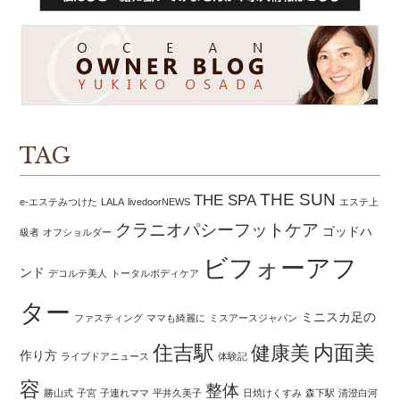
TAG
THE SUN
THE SPA
e-エステみつけた
LALA
livedoorNEWS
エステ上
クラニオパシーフットケア
ゴッドハ
級者
オフショルダー
ビフォーアフ
ンド
デコルテ美人
トータルボディケア
ター
ミニスカ足の
ファスティング
ママも綺麗に
ミスアースジャパン
住吉駅
内面美
健康美
作り方
ライブドアニュース
体験記
容
整体
勝山式
子宮
子連れママ
平井久美子
日焼けくすみ
森下駅
清澄白河