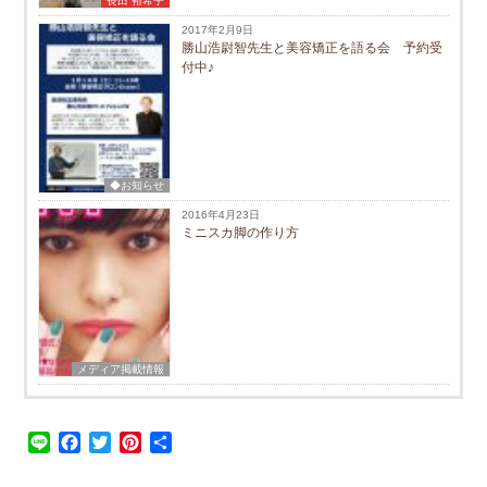
長田 裕希子
2017年2月9日
勝山浩尉智先生と美容矯正を語る会 予約受
付中♪
◆お知らせ
2016年4月23日
ミニスカ脚の作り方
メディア掲載情報
Line
Facebook
Twitter
Pinterest
共
有