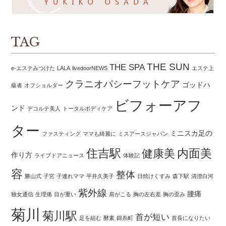
TAG
THE SUN
THE SPA
e-エステみつけた
LALA
livedoorNEWS
エステ上
クラニオパシーフットケア
ゴッドハ
級者
オフショルダー
ビフォーアフ
ンド
デコルテ美人
トータルボディケア
ター
ミニスカ足の
ファスティング
ママも綺麗に
ミスアースジャパン
住吉駅
内面美
健康美
作り方
ライブドアニュース
体験記
容
整体
勝山式
子宮
子連れママ
平井久美子
日焼けくすみ
森下駅
清澄白河
紫外線
腰痛
独女通信
生理痛
目が重い
肩がこる
胸の左右差
胸の歪み
菊川
菊川駅
首が短い
足を組む
酵素
錦糸町
首長になりたい