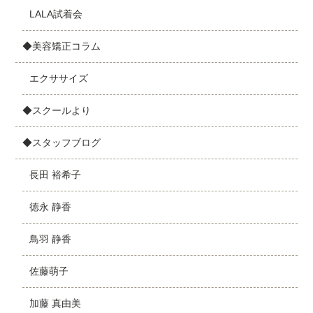
LALA試着会
◆美容矯正コラム
エクササイズ
◆スクールより
◆スタッフブログ
長田 裕希子
徳永 静香
鳥羽 静香
佐藤萌子
加藤 真由美