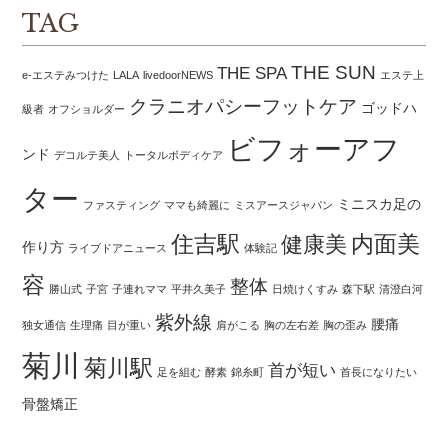
TAG
THE SUN
THE SPA
e-エステみつけた
LALA
livedoorNEWS
エステ上
クラニオパシーフットケア
ゴッドハ
級者
オフショルダー
ビフォーアフ
ンド
デコルテ美人
トータルボディケア
ター
ミニスカ足の
ファスティング
ママも綺麗に
ミスアースジャパン
住吉駅
内面美
健康美
作り方
ライブドアニュース
体験記
容
整体
勝山式
子宮
子連れママ
平井久美子
日焼けくすみ
森下駅
清澄白河
紫外線
腰痛
独女通信
生理痛
目が重い
肩がこる
胸の左右差
胸の歪み
菊川
菊川駅
首が短い
足を組む
酵素
錦糸町
首長になりたい
骨盤矯正