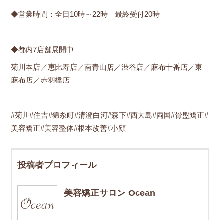
◆営業時間：全日10時～22時 最終受付20時
◆都内7店舗展開中
菊川本店／恵比寿店／南青山店／渋谷店／麻布十番店／東
麻布店／赤羽橋店
#菊川#住吉#錦糸町#清澄白河#森下#西大島#両国#骨盤矯正#
美容矯正#美容整体#根本改善#小顔
投稿者プロフィール
美容矯正サロン Ocean