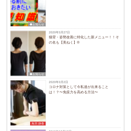
◆お知らせ
2020年3月27日
猫背・姿勢改善に特化した新メニュー！！そ
の名も【美ねく】®
◆お知らせ
2020年3月2日
コロナ対策として今私達が出来ること
は！？〜免疫力を高める方法〜
鳥羽 静香