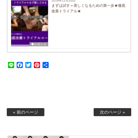
2019年12月10日
まずは試す＝美しくなるための第一歩★徹底
改善トライアル★
◆お知らせ
Line
Facebook
Twitter
Pinterest
共
有
« 前のページ
次のページ »