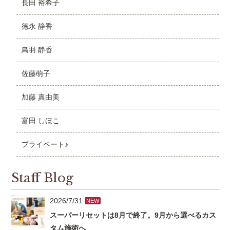
長田 裕希子
徳永 静香
鳥羽 静香
佐藤萌子
加藤 真由美
富田 しほこ
プライベート♪
Staff Blog
2026/7/31
NEW
スーパーリセットは8月で終了。9月から選べるカス
タム施術へ