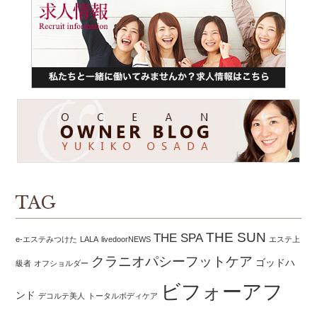
TAG
THE SUN
THE SPA
e-エステみつけた
LALA
livedoorNEWS
エステ上
クラニオパシーフットケア
ゴッドハ
級者
オフショルダー
ビフォーアフ
ンド
デコルテ美人
トータルボディケア