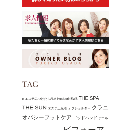
TAG
THE SPA
e-エステみつけた
LALA
livedoorNEWS
THE SUN
クラニ
エステ上級者
オフショルダー
オパシーフットケア
ゴッドハンド
デコル
ビフォーア