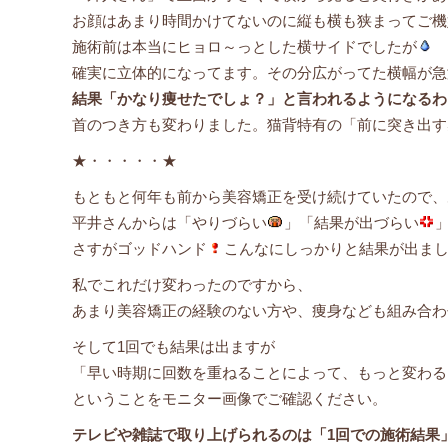
お顔はあまり時間かけてないのに縦も横も狭まってご機
施術前は本当にヒョロ～っとした横サイドでしたが
確実に立体的になってます。その分広がってた横幅が急
結果「かなり痩せたでしょ？」と言われるようになるわ
首のつき方も変わりました。猫背特有の「前に突き出す
★・・・・・★
もともと何年も前から美容矯正を受け続けていたので、
平井さんからは「やりづらい
」「結果が出づらい
さすがゴッドハンド
こんなにしっかりと結果が出ま
私でこれだけ変わったのですから、
あまり美容矯正の経験のない方や、痩身なども組み合わ
そして1回でも結果は出ますが
「早い時期に回数を重ねることによって、もっと変わる
ということをモニター画像でご確認ください。
テレビや雑誌で取り上げられるのは「1回での施術結果