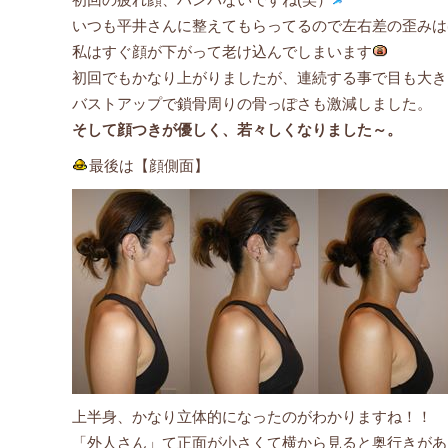
初回の疲れ顔、ハンパないですね(笑）
いつも平井さんに整えてもらってるので左右差の歪みは
私はすぐ顔が下がって老け込んでしまいます
初回でもかなり上がりましたが、連続する事で目も大き
バストアップで鎖骨周りの骨っぽさも激減しました。
そして顔つきが優しく、若々しくなりました～。
最後は【顔側面】
上半身、かなり立体的になったのがわかりますね！！
「外人さん」て正面が小さくて横から見ると奥行きがあ