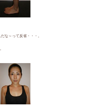
）
んだな～って反省・・・。
。