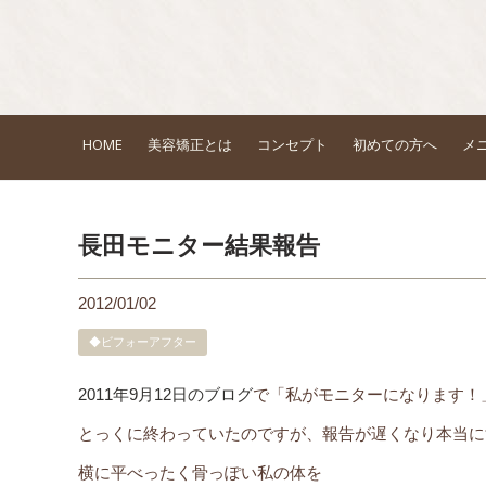
HOME
美容矯正とは
コンセプト
初めての方へ
メ
長田モニター結果報告
2012/01/02
◆ビフォーアフター
2011年9月12日のブログ
で「私がモニターになります！
とっくに終わっていたのですが、報告が遅くなり本当に
横に平べったく骨っぽい私の体を