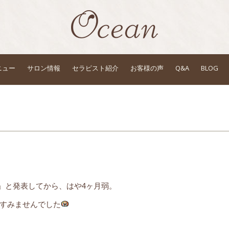
ニュー
サロン情報
セラピスト紹介
お客様の声
Q&A
BLOG
」と発表してから、はや4ヶ月弱。
すみませんでした