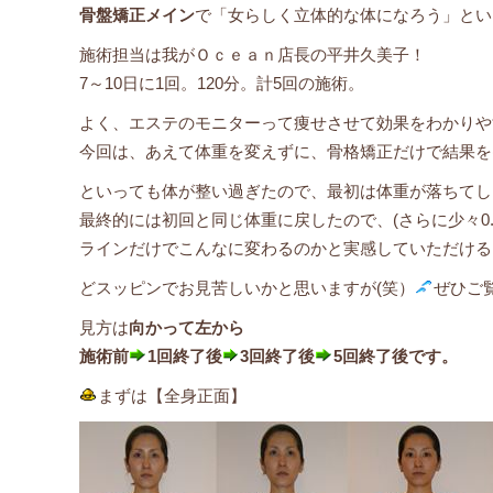
骨盤矯正メイン
で「女らしく立体的な体になろう」とい
施術担当は我がＯｃｅａｎ店長の平井久美子！
7～10日に1回。120分。計5回の施術。
よく、エステのモニターって痩せさせて効果をわかりや
今回は、あえて体重を変えずに、骨格矯正だけで結果を
といっても体が整い過ぎたので、最初は体重が落ちてし
最終的には初回と同じ体重に戻したので、(さらに少々0
ラインだけでこんなに変わるのかと実感していただける
どスッピンでお見苦しいかと思いますが(笑）
ぜひご
見方は
向かって左から
施術前
1回終了後
3回終了後
5回終了後です。
まずは【全身正面】