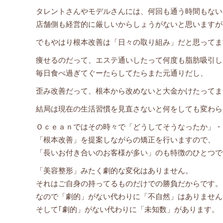
タレントさんやモデルさんには、何回も通う時間もない
店舗側も経営的に厳しいからしょうがないと思いますが
でもやはり根本改善は「日々の取り組み」だと思ってま
痩せるのだって、エステ通いしたって何度も脂肪吸引し
毎日食べ過ぎてぐーたらしてたらまた元通りだし、
歪み改善だって、根本から改めないと大金かけたってま
結局は現在の生活習慣を見直さないと何をしても変わら
Ｏｃｅａｎではその時々で「どうしてそうなったか」・
「根本改善」を提案しながらの矯正を行いますので、
「長いお付き合いのお客様が多い」のも特徴のひとつで
「美容整形」みたく劇的な変化はありません。
それはご自身の持ってるものだけでの勝負だからです。
なので「劇的」がない代わりに「不自然」はありません
そして｢劇的」がない代わりに「未知数」があります。